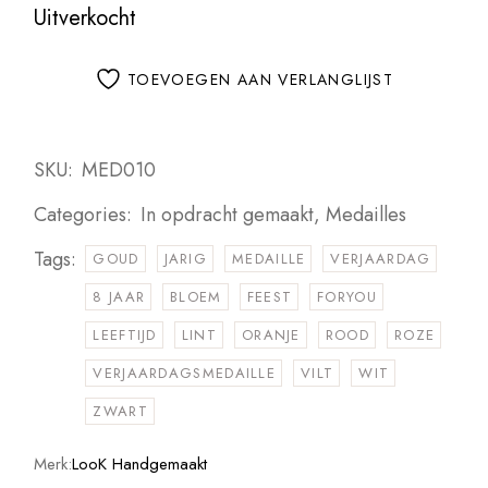
Uitverkocht
TOEVOEGEN AAN VERLANGLIJST
SKU:
MED010
Categories:
In opdracht gemaakt
,
Medailles
Tags:
GOUD
JARIG
MEDAILLE
VERJAARDAG
8 JAAR
BLOEM
FEEST
FORYOU
LEEFTIJD
LINT
ORANJE
ROOD
ROZE
VERJAARDAGSMEDAILLE
VILT
WIT
ZWART
Merk:
LooK Handgemaakt