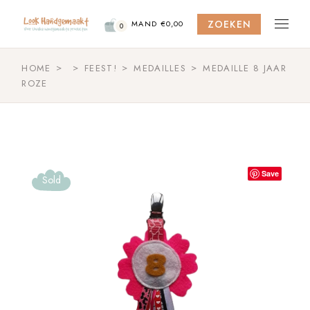
Skip
to
ZOEKEN
the
MAND
€
0,00
0
content
HOME
FEEST!
MEDAILLES
MEDAILLE 8 JAAR
ROZE
Save
Sold