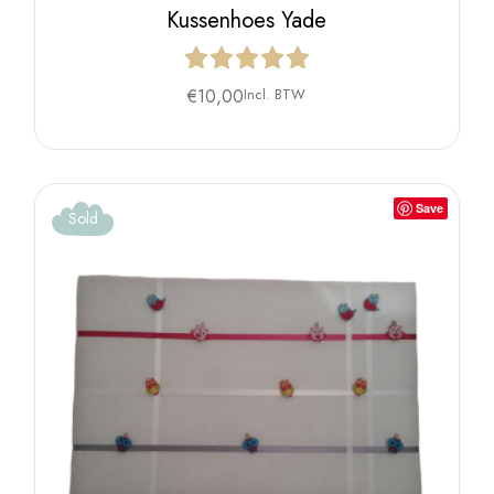
Kussenhoes Yade
€
10,00
Incl. BTW
Save
Sold