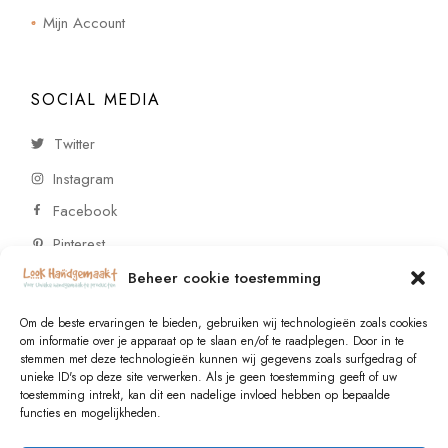
Mijn Account
SOCIAL MEDIA
Twitter
Instagram
Facebook
Pinterest
Beheer cookie toestemming
CONTACT
Om de beste ervaringen te bieden, gebruiken wij technologieën zoals cookies
om informatie over je apparaat op te slaan en/of te raadplegen. Door in te
stemmen met deze technologieën kunnen wij gegevens zoals surfgedrag of
Vragen of wensen? Neem contact op!
unieke ID's op deze site verwerken. Als je geen toestemming geeft of uw
toestemming intrekt, kan dit een nadelige invloed hebben op bepaalde
+31 (0)6 229 021 29
functies en mogelijkheden.
info@lookhandgemaakt.nl