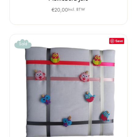
€
20,00
Incl. BTW
Save
Sold