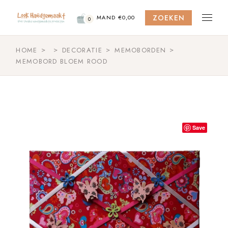
Skip
to
ZOEKEN
the
MAND
€
0,00
0
content
HOME
DECORATIE
MEMOBORDEN
MEMOBORD BLOEM ROOD
Save