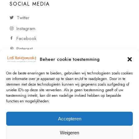
SOCIAL MEDIA
Twitter
Instagram
Facebook
Pinterest
Beheer cookie toestemming
CONTACT
Om de beste ervaringen te bieden, gebruiken wij technologieën zoals cookies
om informatie over je apparaat op te slaan en/of te raadplegen. Door in te
stemmen met deze technologieën kunnen wij gegevens zoals surfgedrag of
Vragen of wensen? Neem contact op!
unieke ID's op deze site verwerken. Als je geen toestemming geeft of uw
toestemming intrekt, kan dit een nadelige invloed hebben op bepaalde
+31 (0)6 229 021 29
functies en mogelijkheden.
info@lookhandgemaakt.nl
Accepteren
Weigeren