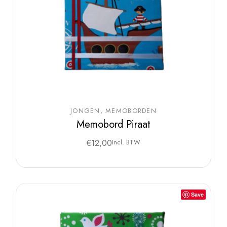
JONGEN
MEMOBORDEN
Memobord Piraat
€
12,00
Incl. BTW
Save