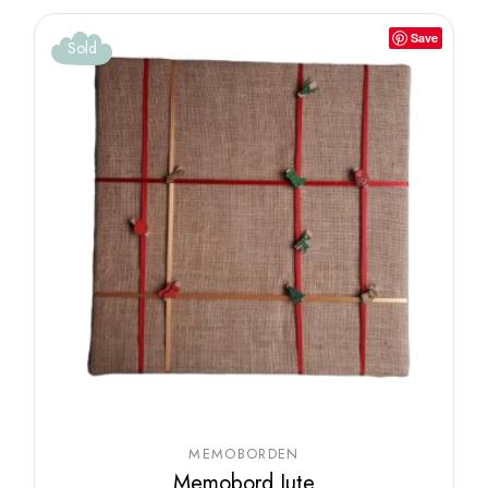
Save
Sold
MEMOBORDEN
Memobord Jute