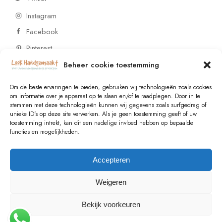
Instagram
Facebook
Pinterest
Beheer cookie toestemming
CONTACT
Om de beste ervaringen te bieden, gebruiken wij technologieën zoals cookies
om informatie over je apparaat op te slaan en/of te raadplegen. Door in te
stemmen met deze technologieën kunnen wij gegevens zoals surfgedrag of
Vragen of wensen? Neem contact op!
unieke ID's op deze site verwerken. Als je geen toestemming geeft of uw
toestemming intrekt, kan dit een nadelige invloed hebben op bepaalde
+31 (0)6 229 021 29
functies en mogelijkheden.
info@lookhandgemaakt.nl
Accepteren
Weigeren
Bekijk voorkeuren
© 2023
Valk Systems
, All Rights Reserved