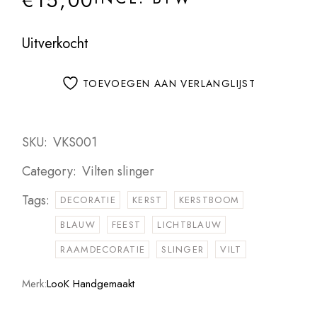
€
15,00
Uitverkocht
TOEVOEGEN AAN VERLANGLIJST
SKU:
VKS001
Category:
Vilten slinger
Tags:
DECORATIE
KERST
KERSTBOOM
BLAUW
FEEST
LICHTBLAUW
RAAMDECORATIE
SLINGER
VILT
Merk:
LooK Handgemaakt