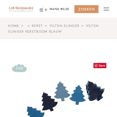
Skip
to
ZOEKEN
the
MAND
€
0,00
0
content
HOME
KERST
VILTEN SLINGER
VILTEN
SLINGER KERSTBOOM BLAUW
Save
Sold