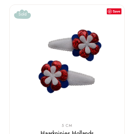
Save
Sold
5 CM
Haarknipjes Hollands