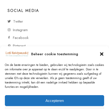
SOCIAL MEDIA
Twitter
Instagram
Facebook
Pinterest
Beheer cookie toestemming
CONTACT
Om de beste ervaringen te bieden, gebruiken wij technologieën zoals cookies
om informatie over je apparaat op te slaan en/of te raadplegen. Door in te
stemmen met deze technologieën kunnen wij gegevens zoals surfgedrag of
Vragen of wensen? Neem contact op!
unieke ID's op deze site verwerken. Als je geen toestemming geeft of uw
toestemming intrekt, kan dit een nadelige invloed hebben op bepaalde
+31 (0)6 229 021 29
functies en mogelijkheden.
info@lookhandgemaakt.nl
Accepteren