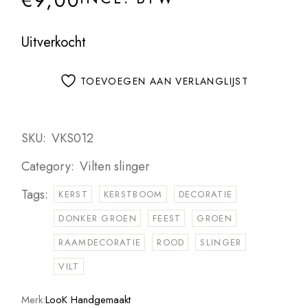
€
9,00
Uitverkocht
TOEVOEGEN AAN VERLANGLIJST
SKU:
VKS012
Category:
Vilten slinger
Tags:
KERST
KERSTBOOM
DECORATIE
DONKER GROEN
FEEST
GROEN
RAAMDECORATIE
ROOD
SLINGER
VILT
Merk:
LooK Handgemaakt