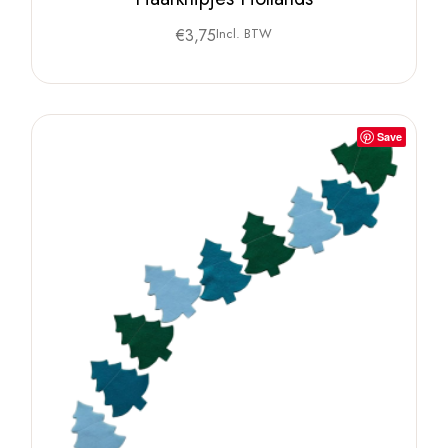
€
3,75
Incl. BTW
Save