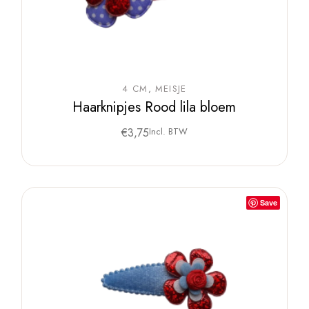
4 CM
MEISJE
Haarknipjes Rood lila bloem
€
3,75
Incl. BTW
Save