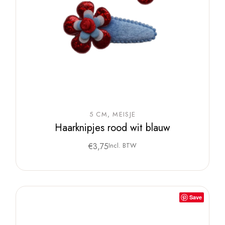
5 CM
MEISJE
Haarknipjes rood wit blauw
€
3,75
Incl. BTW
Save