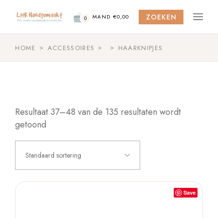
Skip
to
ZOEKEN
the
MAND
€
0,00
0
content
HOME
ACCESSOIRES
HAARKNIPJES
Resultaat 37–48 van de 135 resultaten wordt
getoond
Standaard sortering
Save