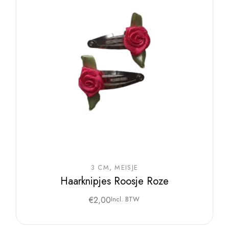
3 CM
MEISJE
Haarknipjes Roosje Roze
€
2,00
Incl. BTW