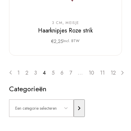
3 CM
MEISJE
Haarknipjes Roze strik
€
2,25
Incl. BTW
1
2
3
4
5
6
7
…
10
11
12
Categorieën
Een
categorie
selecteren