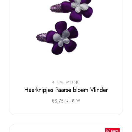
4 CM
MEISJE
Haarknipjes Paarse bloem Vlinder
€
3,75
Incl. BTW
Save