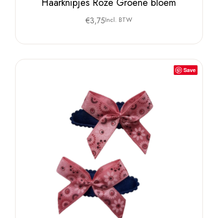
Haarknipjes Roze Groene bloem
€
3,75
Incl. BTW
Save