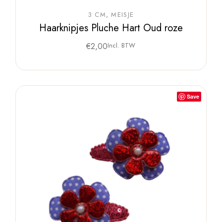
3 CM
MEISJE
Haarknipjes Pluche Hart Oud roze
€
2,00
Incl. BTW
Save