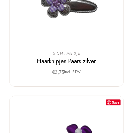
5 CM
MEISJE
Haarknipjes Paars zilver
€
3,75
Incl. BTW
Save