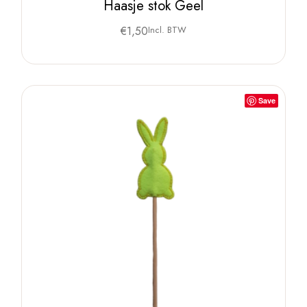
Haasje stok Geel
€
1,50
Incl. BTW
Save