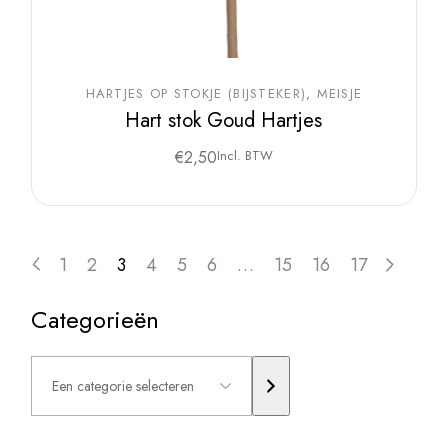
HARTJES OP STOKJE (BIJSTEKER)
MEISJE
Hart stok Goud Hartjes
€
2,50
Incl. BTW
1
2
3
4
5
6
…
15
16
17
Categorieën
Een
categorie
selecteren