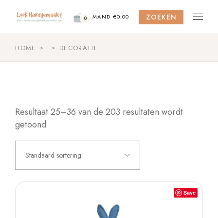
Skip
to
ZOEKEN
the
MAND
€
0,00
0
content
HOME
DECORATIE
Resultaat 25–36 van de 203 resultaten wordt
getoond
Standaard sortering
Save