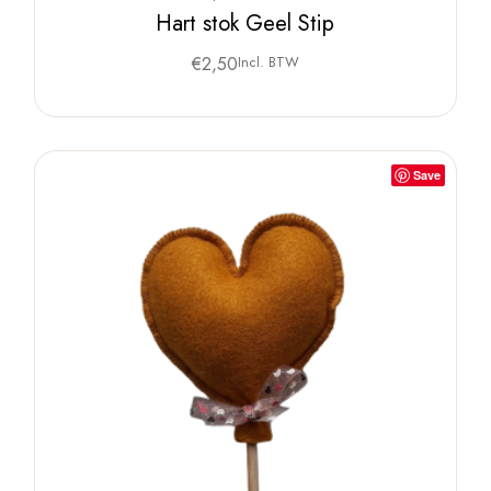
Hart stok Geel Stip
€
2,50
Incl. BTW
Save