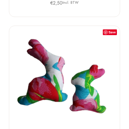
€
2,50
Incl. BTW
Save