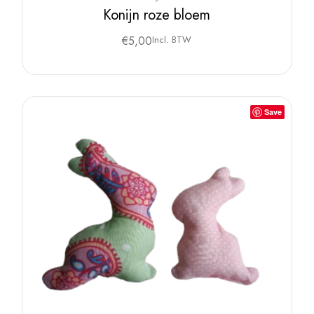
Konijn roze bloem
€
5,00
Incl. BTW
Save