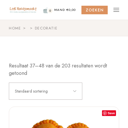
Skip
to
ZOEKEN
the
MAND
€
0,00
0
content
HOME
DECORATIE
Resultaat 37–48 van de 203 resultaten wordt
getoond
Standaard sortering
Save