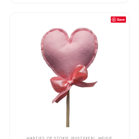
Save
HARTJES OP STOKJE (BIJSTEKER)
MEISJE