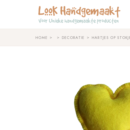
Skip
to
the
content
HOME
DECORATIE
HARTJES OP STOKJE