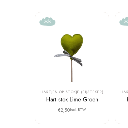
Sold
So
HARTJES OP STOKJE (BIJSTEKER)
HAR
Hart stok Lime Groen
€
2,50
Incl. BTW