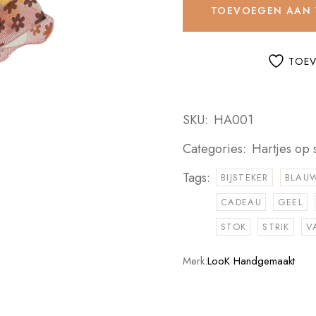
TOEVOEGEN AAN
TOEV
SKU:
HA001
Categories:
Hartjes op s
Tags:
BIJSTEKER
BLAU
CADEAU
GEEL
STOK
STRIK
V
Merk:
LooK Handgemaakt