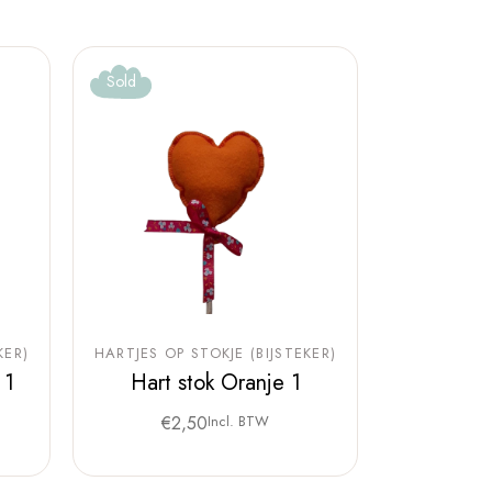
Sold
KER)
HARTJES OP STOKJE (BIJSTEKER)
 1
Hart stok Oranje 1
€
2,50
Incl. BTW