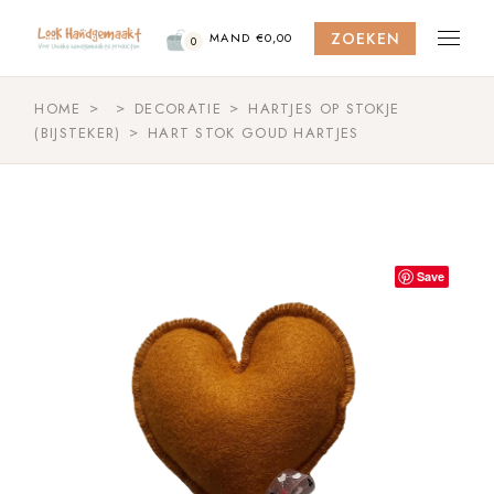
Skip
to
ZOEKEN
the
MAND
€
0,00
0
content
HOME
DECORATIE
HARTJES OP STOKJE
(BIJSTEKER)
HART STOK GOUD HARTJES
Save