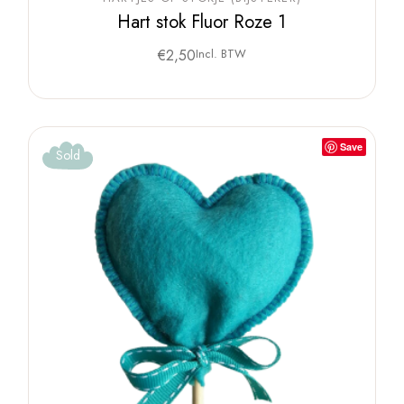
Hart stok Fluor Roze 1
€
2,50
Incl. BTW
Save
Sold