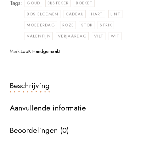
Tags:
GOUD
BIJSTEKER
BOEKET
BOS BLOEMEN
CADEAU
HART
LINT
MOEDERDAG
ROZE
STOK
STRIK
VALENTIJN
VERJAARDAG
VILT
WIT
Merk:
LooK Handgemaakt
Beschrijving
Aanvullende informatie
Beoordelingen (0)