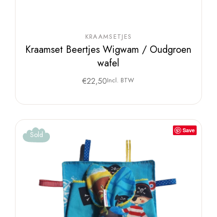
KRAAMSETJES
Kraamset Beertjes Wigwam / Oudgroen
wafel
€
22,50
Incl. BTW
Save
Sold