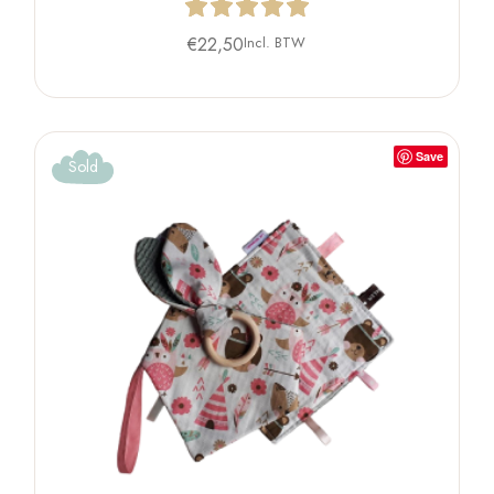
€
22,50
Incl. BTW
Save
Sold