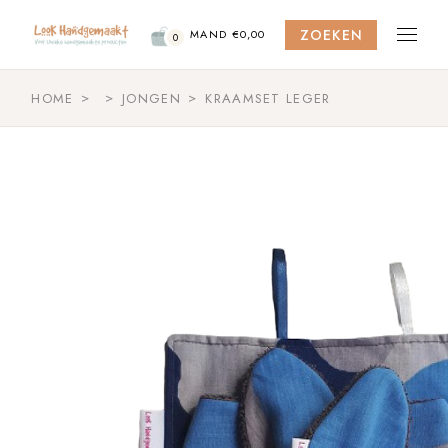
Skip
to
ZOEKEN
the
MAND
€
0,00
0
content
HOME
JONGEN
KRAAMSET LEGER