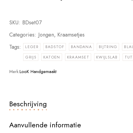
SKU:
BDset07
Categories:
Jongen
,
Kraamsetjes
Tags:
LEGER
BADSTOF
BANDANA
BIJTRING
BL
GRIJS
KATOEN
KRAAMSET
KWIJLSLAB
TUT
Merk:
LooK Handgemaakt
Beschrijving
Aanvullende informatie