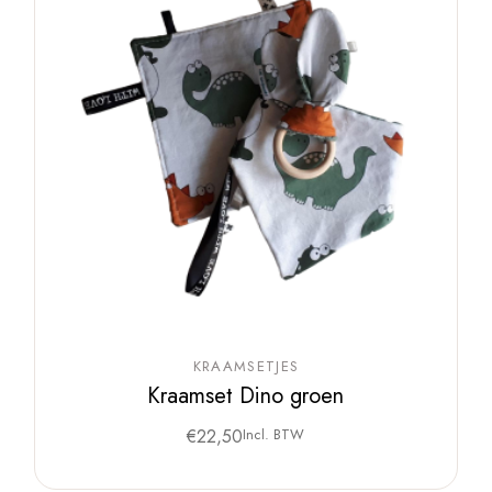
KRAAMSETJES
Kraamset Dino groen
€
22,50
Incl. BTW