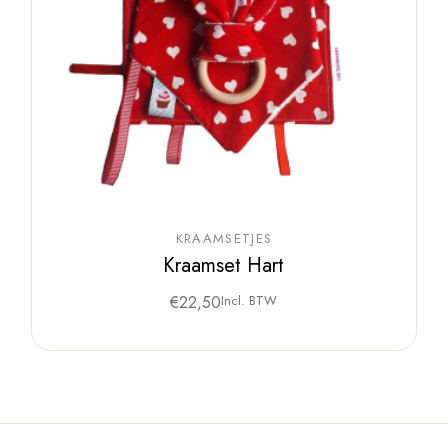
KRAAMSETJES
Kraamset Hart
€
22,50
Incl. BTW