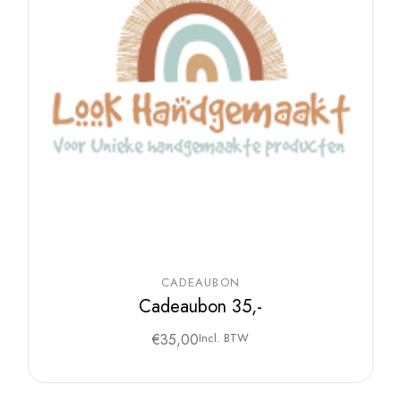
CADEAUBON
Cadeaubon 35,-
€
35,00
Incl. BTW