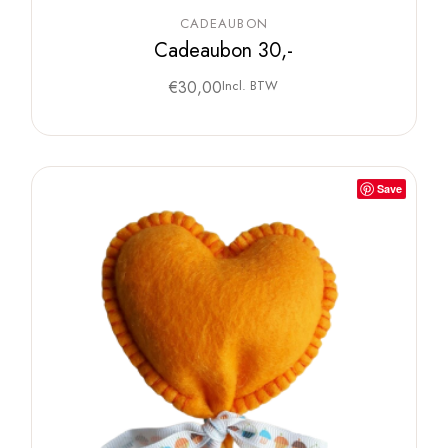
CADEAUBON
Cadeaubon 30,-
€
30,00
Incl. BTW
Save