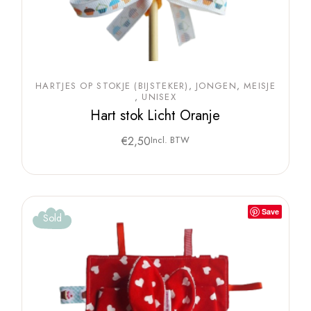
HARTJES OP STOKJE (BIJSTEKER)
JONGEN
MEISJE
UNISEX
Hart stok Licht Oranje
€
2,50
Incl. BTW
Save
Sold