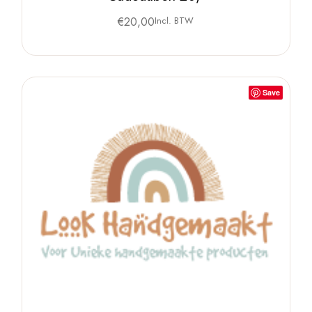
€
20,00
Incl. BTW
Save