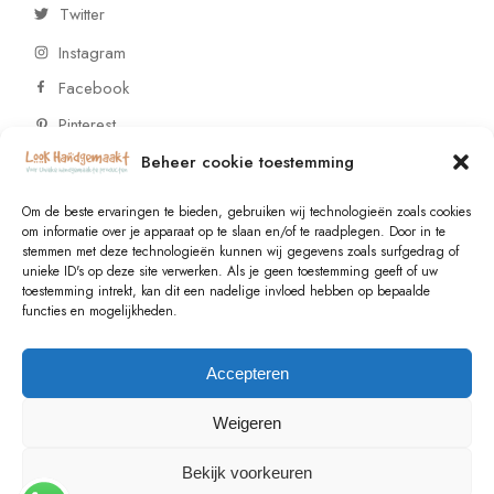
Twitter
Instagram
Facebook
Pinterest
Beheer cookie toestemming
CONTACT
Om de beste ervaringen te bieden, gebruiken wij technologieën zoals cookies
om informatie over je apparaat op te slaan en/of te raadplegen. Door in te
stemmen met deze technologieën kunnen wij gegevens zoals surfgedrag of
Vragen of wensen? Neem contact op!
unieke ID's op deze site verwerken. Als je geen toestemming geeft of uw
toestemming intrekt, kan dit een nadelige invloed hebben op bepaalde
+31 (0)6 229 021 29
functies en mogelijkheden.
info@lookhandgemaakt.nl
Accepteren
Weigeren
Bekijk voorkeuren
© 2023
Valk Systems
, All Rights Reserved