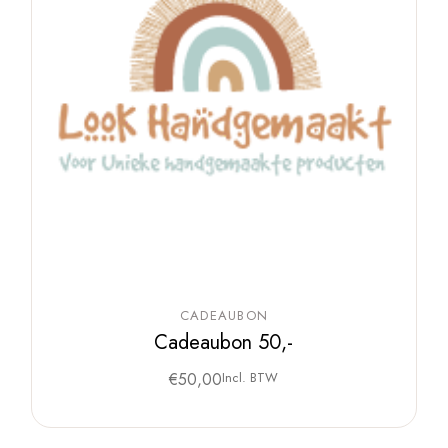
CADEAUBON
Cadeaubon 50,-
€
50,00
Incl. BTW