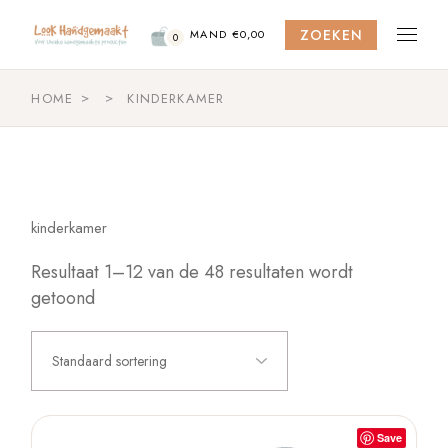
Skip
to
ZOEKEN
the
MAND
€
0,00
0
content
HOME
KINDERKAMER
kinderkamer
Resultaat 1–12 van de 48 resultaten wordt
getoond
Standaard sortering
Save