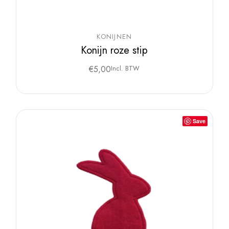
KONIJNEN
Konijn roze stip
€
5,00
Incl. BTW
Save