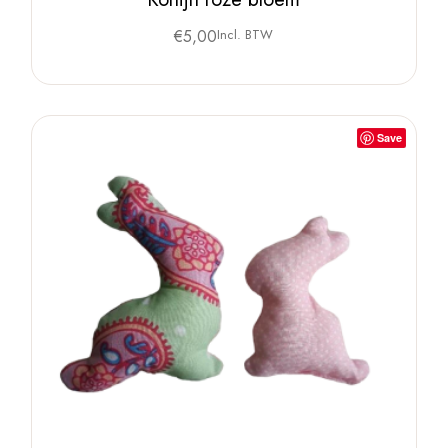
€
5,00
Incl. BTW
Save