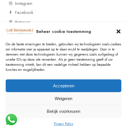
Instagram
Facebook
Pinterest
Beheer cookie toestemming
CONTACT
Om de beste ervaringen te bieden, gebruiken wij technologieën zoals cookies
om informatie over je apparaat op te slaan en/of te raadplegen. Door in te
stemmen met deze technologieën kunnen wij gegevens zoals surfgedrag of
Vragen of wensen? Neem contact op!
unieke ID's op deze site verwerken. Als je geen toestemming geeft of uw
toestemming intrekt, kan dit een nadelige invloed hebben op bepaalde
+31 (0)6 229 021 29
functies en mogelijkheden.
info@lookhandgemaakt.nl
Accepteren
Weigeren
Bekijk voorkeuren
© 2023
Valk Systems
, All Rights Reserved
Privacy Policy