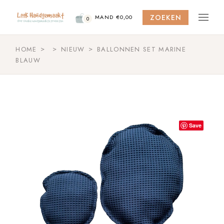
Skip
to
ZOEKEN
the
MAND
€
0,00
0
content
HOME
NIEUW
BALLONNEN SET MARINE
BLAUW
Save