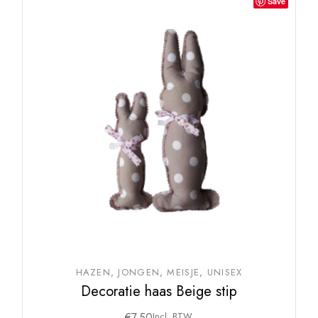
Save
HAZEN
JONGEN
MEISJE
UNISEX
Decoratie haas Beige stip
€
7,50
Incl. BTW