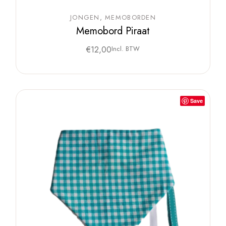
JONGEN
MEMOBORDEN
Memobord Piraat
€
12,00
Incl. BTW
Save