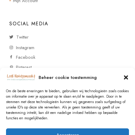
Mijn Account
SOCIAL MEDIA
Twitter
Instagram
Facebook
Pinterest
Beheer cookie toestemming
CONTACT
Om de beste ervaringen te bieden, gebruiken wij technologieën zoals cookies
om informatie over je apparaat op te slaan en/of te raadplegen. Door in te
stemmen met deze technologieën kunnen wij gegevens zoals surfgedrag of
Vragen of wensen? Neem contact op!
unieke ID's op deze site verwerken. Als je geen toestemming geeft of uw
toestemming intrekt, kan dit een nadelige invloed hebben op bepaalde
+31 (0)6 229 021 29
functies en mogelijkheden.
info@lookhandgemaakt.nl