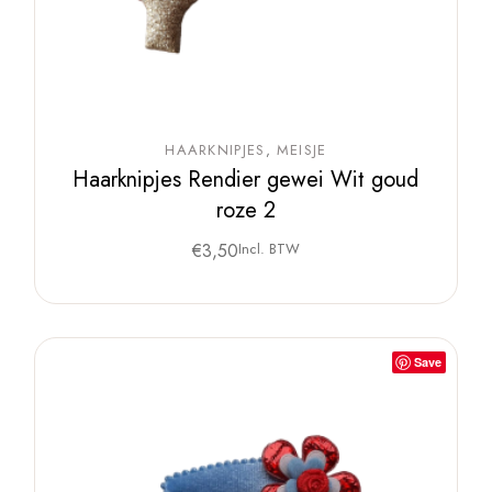
HAARKNIPJES
MEISJE
Haarknipjes Rendier gewei Wit goud
roze 2
€
3,50
Incl. BTW
Save