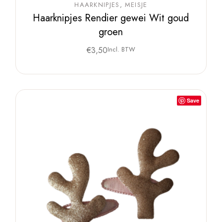
HAARKNIPJES
MEISJE
Haarknipjes Rendier gewei Wit goud
groen
€
3,50
Incl. BTW
Save