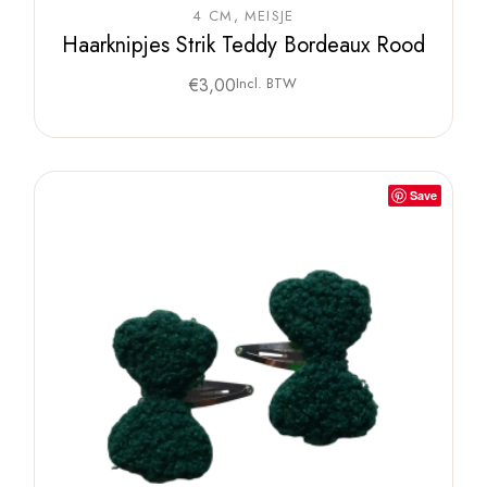
4 CM
MEISJE
Haarknipjes Strik Teddy Bordeaux Rood
€
3,00
Incl. BTW
Save