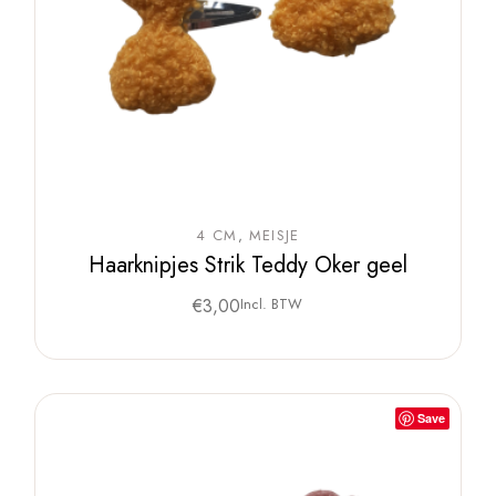
4 CM
MEISJE
Haarknipjes Strik Teddy Oker geel
€
3,00
Incl. BTW
Save