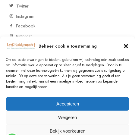
Twitter
Instagram
Facebook
Pinterest
Beheer cookie toestemming
CONTACT
Om de beste ervaringen te bieden, gebruiken wij technologieën zoals cookies
om informatie over je apparaat op te slaan en/of te raadplegen. Door in te
stemmen met deze technologieën kunnen wij gegevens zoals surfgedrag of
Vragen of wensen? Neem contact op!
unieke ID's op deze site verwerken. Als je geen toestemming geeft of uw
toestemming intrekt, kan dit een nadelige invloed hebben op bepaalde
+31 (0)6 229 021 29
functies en mogelijkheden.
info@lookhandgemaakt.nl
Accepteren
Weigeren
Bekijk voorkeuren
© 2023
Valk Systems
, All Rights Reserved