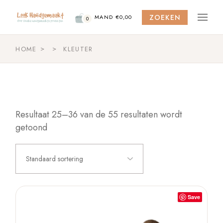
Skip
to
ZOEKEN
the
MAND
€
0,00
0
content
HOME
KLEUTER
Resultaat 25–36 van de 55 resultaten wordt
getoond
Standaard sortering
Save