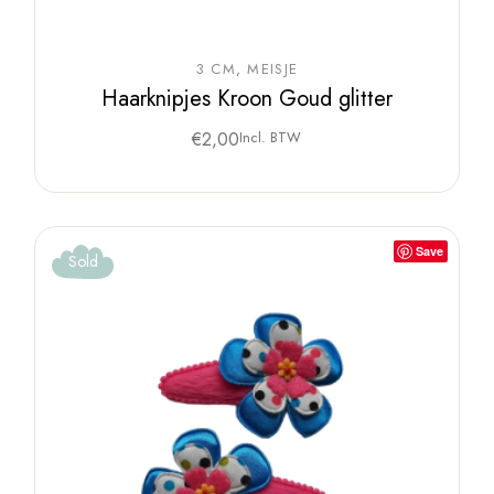
3 CM
MEISJE
Haarknipjes Kroon Goud glitter
€
2,00
Incl. BTW
Save
Sold