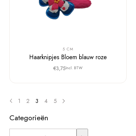
5 CM
Haarknipjes Bloem blauw roze
€
3,75
Incl. BTW
1
2
3
4
5
Categorieën
Een
categorie