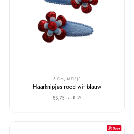
5 CM
MEISJE
Haarknipjes rood wit blauw
€
3,75
Incl. BTW
Save