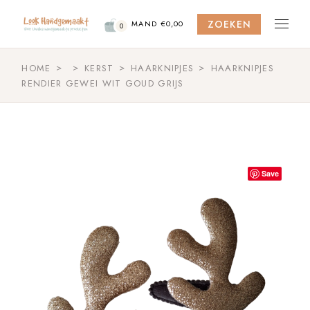
Skip
to
ZOEKEN
the
MAND
€
0,00
0
content
HOME
KERST
HAARKNIPJES
HAARKNIPJES
RENDIER GEWEI WIT GOUD GRIJS
Save