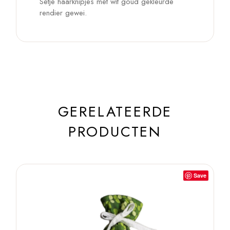
Setje haarknipjes met wit goud gekleurde
rendier gewei.
GERELATEERDE
PRODUCTEN
Save