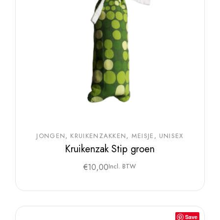
JONGEN
KRUIKENZAKKEN
MEISJE
UNISEX
Kruikenzak Stip groen
€
10,00
Incl. BTW
Save