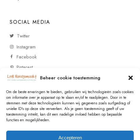
SOCIAL MEDIA
Twitter
Instagram
Facebook
Pinterest
Beheer cookie toestemming
CONTACT
Om de beste ervaringen te bieden, gebruiken wij technologieën zoals cookies
om informatie over je apparaat op te slaan en/of te raadplegen. Door in te
stemmen met deze technologieën kunnen wij gegevens zoals surfgedrag of
Vragen of wensen? Neem contact op!
unieke ID's op deze site verwerken. Als je geen toestemming geeft of uw
toestemming intrekt, kan dit een nadelige invloed hebben op bepaalde
+31 (0)6 229 021 29
functies en mogelijkheden.
info@lookhandgemaakt.nl
Accepteren