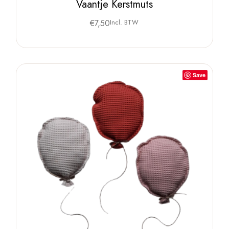
Vaantje Kerstmuts
€
7,50
Incl. BTW
Save