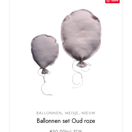
Save
BALLONNEN
MEISJE
NIEUW
Ballonnen set Oud roze
€
30,00
Incl. BTW