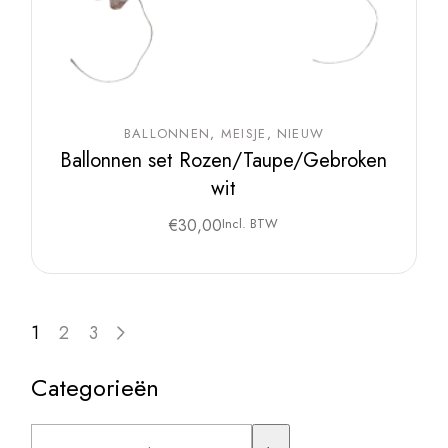
BALLONNEN
MEISJE
NIEUW
Ballonnen set Rozen/Taupe/Gebroken
wit
€
30,00
Incl. BTW
1
2
3
Categorieën
Een
categorie