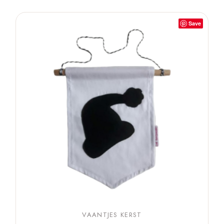
Save
VAANTJES KERST