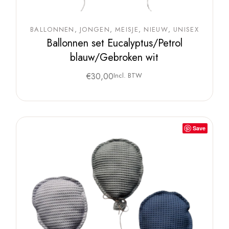
BALLONNEN
JONGEN
MEISJE
NIEUW
UNISEX
Ballonnen set Eucalyptus/Petrol
blauw/Gebroken wit
€
30,00
Incl. BTW
Save