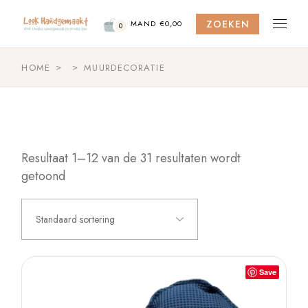
Skip
to
ZOEKEN
the
MAND
€
0,00
0
content
HOME
MUURDECORATIE
Resultaat 1–12 van de 31 resultaten wordt
getoond
Standaard sortering
Save