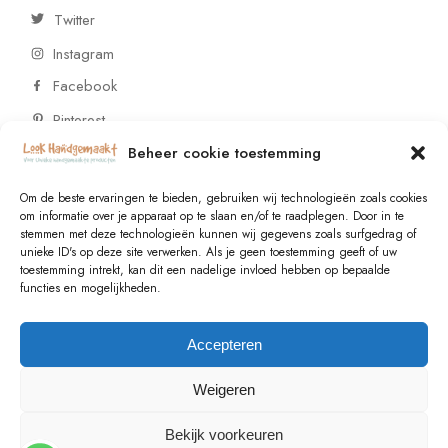
Twitter
Instagram
Facebook
Pinterest
Beheer cookie toestemming
CONTACT
Om de beste ervaringen te bieden, gebruiken wij technologieën zoals cookies
om informatie over je apparaat op te slaan en/of te raadplegen. Door in te
stemmen met deze technologieën kunnen wij gegevens zoals surfgedrag of
Vragen of wensen? Neem contact op!
unieke ID's op deze site verwerken. Als je geen toestemming geeft of uw
toestemming intrekt, kan dit een nadelige invloed hebben op bepaalde
+31 (0)6 229 021 29
functies en mogelijkheden.
info@lookhandgemaakt.nl
Accepteren
Weigeren
Bekijk voorkeuren
© 2023
Valk Systems
, All Rights Reserved