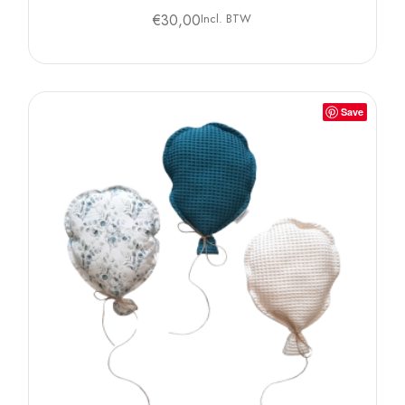
€
30,00
Incl. BTW
Save