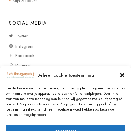
Mijn Account
SOCIAL MEDIA
Twitter
Instagram
Facebook
Pinterest
Beheer cookie toestemming
CONTACT
Om de beste ervaringen te bieden, gebruiken wij technologieën zoals cookies
om informatie over je apparaat op te slaan en/of te raadplegen. Door in te
stemmen met deze technologieën kunnen wij gegevens zoals surfgedrag of
Vragen of wensen? Neem contact op!
unieke ID's op deze site verwerken. Als je geen toestemming geeft of uw
toestemming intrekt, kan dit een nadelige invloed hebben op bepaalde
+31 (0)6 229 021 29
functies en mogelijkheden.
info@lookhandgemaakt.nl