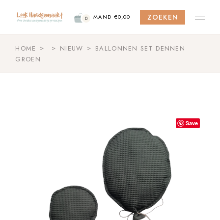
Skip
to
ZOEKEN
the
MAND
€
0,00
0
content
HOME
NIEUW
BALLONNEN SET DENNEN
GROEN
Save