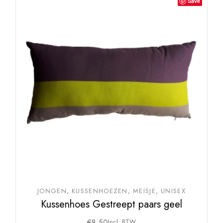
Save
JONGEN
KUSSENHOEZEN
MEISJE
UNISEX
Kussenhoes Gestreept paars geel
€
8,50
Incl. BTW