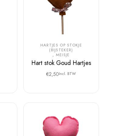
E
HARTJES OP STOKJE
(BIJSTEKER)
MEISJE
Hart stok Goud Hartjes
€
2,50
Incl. BTW