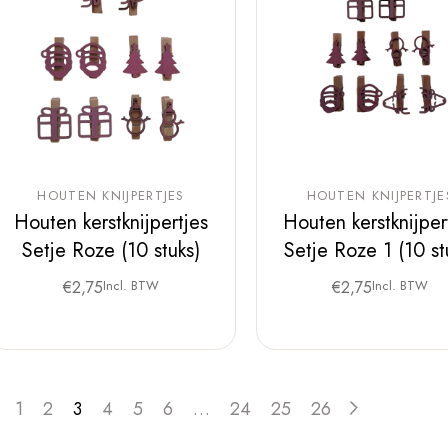
HOUTEN KNIJPERTJES
HOUTEN KNIJPERTJE
Houten kerstknijpertjes
Houten kerstknijper
Setje Roze (10 stuks)
Setje Roze 1 (10 st
€
2,75
Incl. BTW
€
2,75
Incl. BTW
1
2
3
4
5
6
…
24
25
26