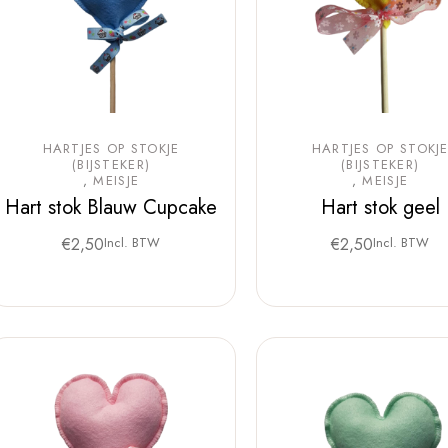
HARTJES OP STOKJE
HARTJES OP STOKJ
(BIJSTEKER)
(BIJSTEKER)
MEISJE
MEISJE
Hart stok Blauw Cupcake
Hart stok geel
€
2,50
Incl. BTW
€
2,50
Incl. BTW