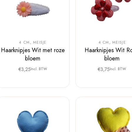
4 CM
MEISJE
4 CM
MEISJE
Haarknipjes Wit met roze
Haarknipjes Wit R
bloem
bloem
€
3,25
Incl. BTW
€
3,75
Incl. BTW