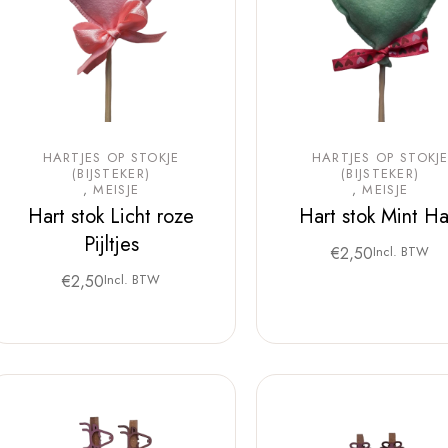
HARTJES OP STOKJE
HARTJES OP STOKJ
(BIJSTEKER)
(BIJSTEKER)
MEISJE
MEISJE
Hart stok Licht roze
Hart stok Mint Ha
Pijltjes
€
2,50
Incl. BTW
€
2,50
Incl. BTW