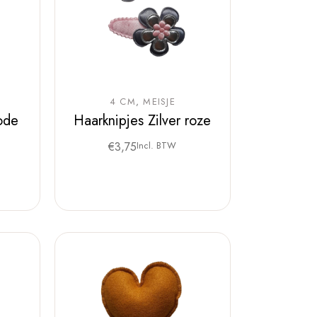
4 CM
MEISJE
ode
Haarknipjes Zilver roze
€
3,75
Incl. BTW