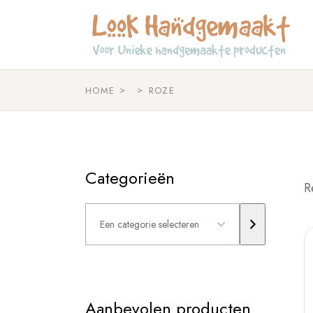
Skip
to
the
content
HOME
ROZE
Categorieën
R
Een
categorie
selecteren
Aanbevolen producten