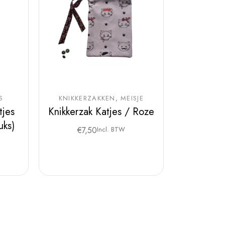
S
KNIKKERZAKKEN
MEISJE
tjes
Knikkerzak Katjes / Roze
uks)
€
7,50
Incl. BTW