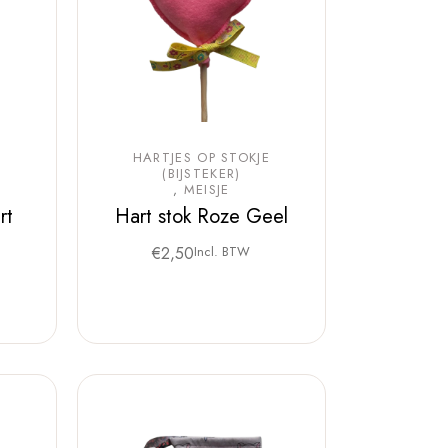
E
HARTJES OP STOKJE
(BIJSTEKER)
MEISJE
rt
Hart stok Roze Geel
€
2,50
Incl. BTW