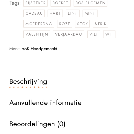
Tags:
BIJSTEKER
BOEKET
BOS BLOEMEN
CADEAU
HART
LINT
MINT
MOEDERDAG
ROZE
STOK
STRIK
VALENTIJN
VERJAARDAG
VILT
WIT
Merk:
LooK Handgemaakt
Beschrijving
Aanvullende informatie
Beoordelingen (0)