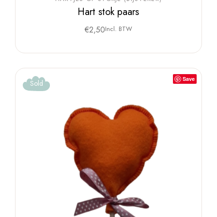
Hart stok paars
€
2,50
Incl. BTW
Save
Sold