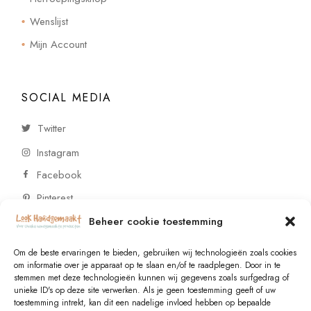
Wenslijst
Mijn Account
SOCIAL MEDIA
Twitter
Instagram
Facebook
Pinterest
Beheer cookie toestemming
CONTACT
Om de beste ervaringen te bieden, gebruiken wij technologieën zoals cookies
om informatie over je apparaat op te slaan en/of te raadplegen. Door in te
stemmen met deze technologieën kunnen wij gegevens zoals surfgedrag of
Vragen of wensen? Neem contact op!
unieke ID's op deze site verwerken. Als je geen toestemming geeft of uw
toestemming intrekt, kan dit een nadelige invloed hebben op bepaalde
+31 (0)6 229 021 29