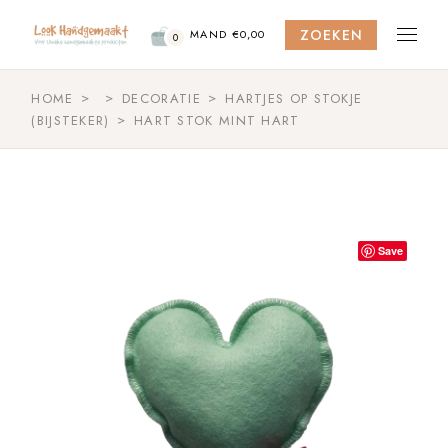
Skip
to
ZOEKEN
the
MAND
€
0,00
0
content
HOME
DECORATIE
HARTJES OP STOKJE
(BIJSTEKER)
HART STOK MINT HART
Save