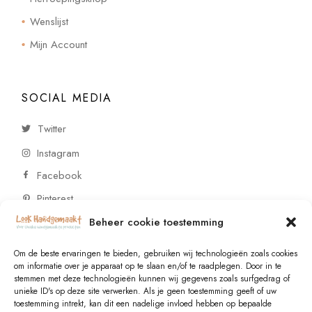
Wenslijst
Mijn Account
SOCIAL MEDIA
Twitter
Instagram
Facebook
Pinterest
Beheer cookie toestemming
CONTACT
Om de beste ervaringen te bieden, gebruiken wij technologieën zoals cookies
om informatie over je apparaat op te slaan en/of te raadplegen. Door in te
stemmen met deze technologieën kunnen wij gegevens zoals surfgedrag of
Vragen of wensen? Neem contact op!
unieke ID's op deze site verwerken. Als je geen toestemming geeft of uw
toestemming intrekt, kan dit een nadelige invloed hebben op bepaalde
+31 (0)6 229 021 29