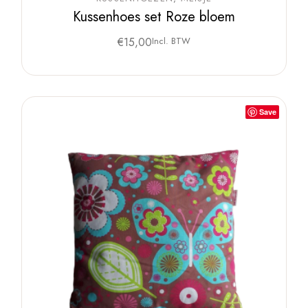
Kussenhoes set Roze bloem
€
15,00
Incl. BTW
Save