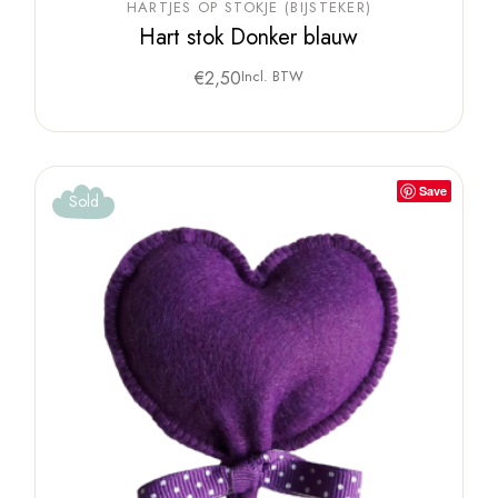
HARTJES OP STOKJE (BIJSTEKER)
Hart stok Donker blauw
€
2,50
Incl. BTW
Save
Sold