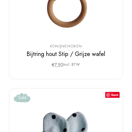
KONIJNENOREN
Bijtring hout Stip / Grijze wafel
€
7,50
Incl. BTW
Save
Sold