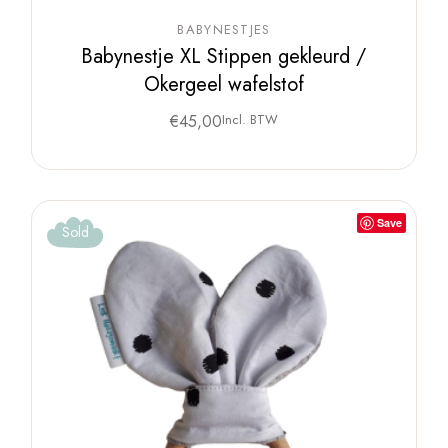
BABYNESTJES
Babynestje XL Stippen gekleurd /
Okergeel wafelstof
€
45,00
Incl. BTW
Save
Sold