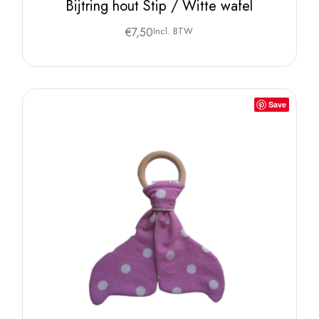
Bijtring hout Stip / Witte wafel
€
7,50
Incl. BTW
Save