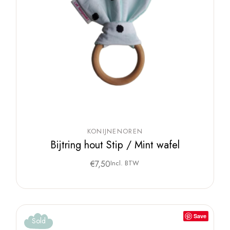
KONIJNENOREN
Bijtring hout Stip / Mint wafel
€
7,50
Incl. BTW
Save
Sold