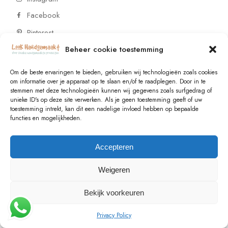
Facebook
Pinterest
Beheer cookie toestemming
CONTACT
Om de beste ervaringen te bieden, gebruiken wij technologieën zoals cookies
om informatie over je apparaat op te slaan en/of te raadplegen. Door in te
stemmen met deze technologieën kunnen wij gegevens zoals surfgedrag of
Vragen of wensen? Neem contact op!
unieke ID's op deze site verwerken. Als je geen toestemming geeft of uw
toestemming intrekt, kan dit een nadelige invloed hebben op bepaalde
+31 (0)6 229 021 29
functies en mogelijkheden.
info@lookhandgemaakt.nl
Accepteren
Weigeren
Bekijk voorkeuren
© 2023
Valk Systems
, All Rights Reserved
Privacy Policy