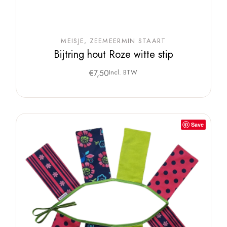
MEISJE
ZEEMEERMIN STAART
Bijtring hout Roze witte stip
€
7,50
Incl. BTW
Save