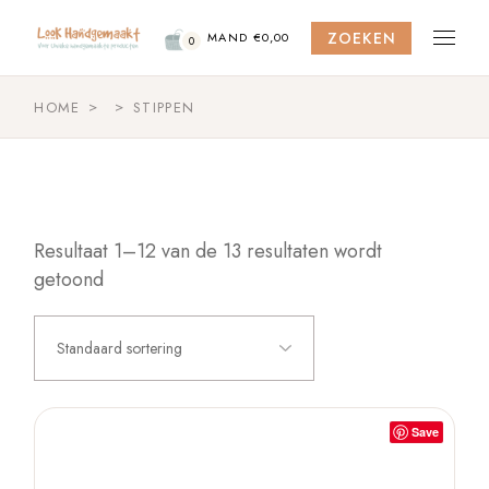
Skip
to
ZOEKEN
the
MAND
€
0,00
0
content
HOME
STIPPEN
Resultaat 1–12 van de 13 resultaten wordt
getoond
Standaard sortering
Save