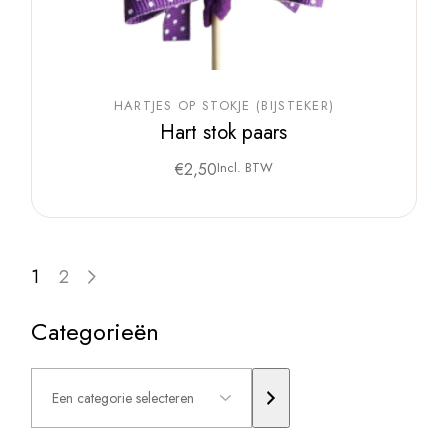
HARTJES OP STOKJE (BIJSTEKER)
Hart stok paars
€
2,50
Incl. BTW
1
2
Categorieën
Een
categorie
selecteren