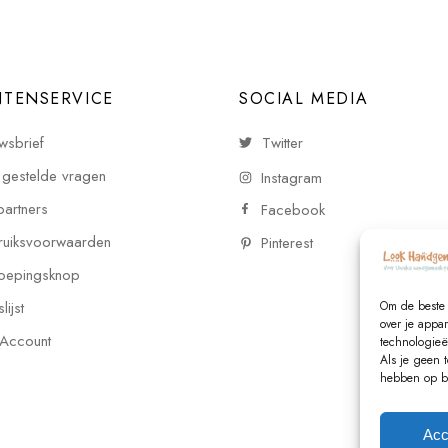
NTENSERVICE
SOCIAL MEDIA
wsbrief
Twitter
 gestelde vragen
Instagram
partners
Facebook
uiksvoorwaarden
Pinterest
oepingsknop
ijst
Om de beste 
over je appa
 Account
technologieë
Als je geen 
hebben op be
Acc