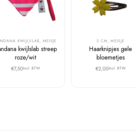
NDANA KWIJLSLAB
MEISJE
3 CM
MEISJE
ndana kwijlslab streep
Haarknipjes gele
roze/wit
bloemetjes
€
7,50
Incl. BTW
€
2,00
Incl. BTW