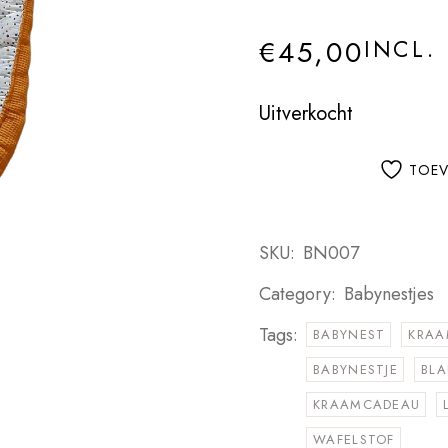
€
45,00
INCL.
Uitverkocht
TOEV
SKU:
BN007
Category:
Babynestjes
Tags:
BABYNEST
KRAA
BABYNESTJE
BL
KRAAMCADEAU
WAFELSTOF