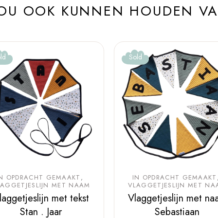
ZOU OOK KUNNEN HOUDEN V
ld
Sold
IN OPDRACHT GEMAAKT
IN OPDRACHT GEMAAKT
LAGGETJESLIJN MET NAAM
VLAGGETJESLIJN MET NA
laggetjeslijn met tekst
Vlaggetjeslijn met na
Stan . Jaar
Sebastiaan