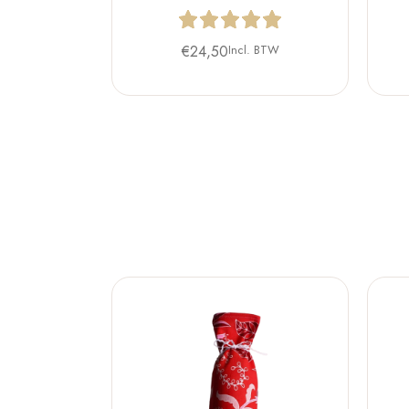
€
24,50
Incl. BTW