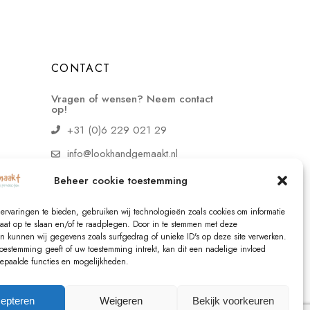
CONTACT
Vragen of wensen? Neem contact
op!
+31 (0)6 229 021 29
info@lookhandgemaakt.nl
Beheer cookie toestemming
ervaringen te bieden, gebruiken wij technologieën zoals cookies om informatie
raat op te slaan en/of te raadplegen. Door in te stemmen met deze
n kunnen wij gegevens zoals surfgedrag of unieke ID's op deze site verwerken.
toestemming geeft of uw toestemming intrekt, kan dit een nadelige invloed
paalde functies en mogelijkheden.
epteren
Weigeren
Bekijk voorkeuren