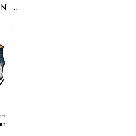
AN …
AM
am