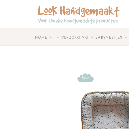
Skip
to
the
content
HOME
VERZORGING
BABYNESTJES
Sold