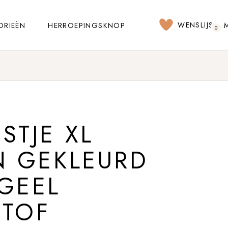
WENSLIJST
ORIEËN
HERROEPINGSKNOP
0
STJE XL
N GEKLEURD
GEEL
STOF