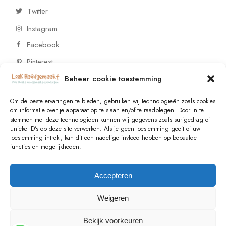
Twitter
Instagram
Facebook
Pinterest
Beheer cookie toestemming
CONTACT
Om de beste ervaringen te bieden, gebruiken wij technologieën zoals cookies
om informatie over je apparaat op te slaan en/of te raadplegen. Door in te
stemmen met deze technologieën kunnen wij gegevens zoals surfgedrag of
Vragen of wensen? Neem contact op!
unieke ID's op deze site verwerken. Als je geen toestemming geeft of uw
toestemming intrekt, kan dit een nadelige invloed hebben op bepaalde
+31 (0)6 229 021 29
functies en mogelijkheden.
info@lookhandgemaakt.nl
Accepteren
Weigeren
Bekijk voorkeuren
© 2023
Valk Systems
, All Rights Reserved