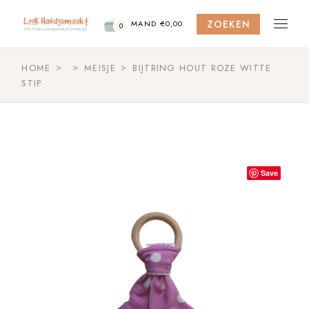
Skip
to
ZOEKEN
the
MAND
€
0,00
0
content
HOME
MEISJE
BIJTRING HOUT ROZE WITTE
STIP
Save