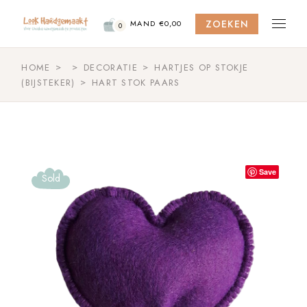
Skip
to
ZOEKEN
the
MAND
€
0,00
0
content
HOME
DECORATIE
HARTJES OP STOKJE
(BIJSTEKER)
HART STOK PAARS
Save
Sold