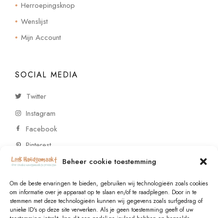
Herroepingsknop
Wenslijst
Mijn Account
SOCIAL MEDIA
Twitter
Instagram
Facebook
Pinterest
Beheer cookie toestemming
CONTACT
Om de beste ervaringen te bieden, gebruiken wij technologieën zoals cookies
om informatie over je apparaat op te slaan en/of te raadplegen. Door in te
stemmen met deze technologieën kunnen wij gegevens zoals surfgedrag of
Vragen of wensen? Neem contact op!
unieke ID's op deze site verwerken. Als je geen toestemming geeft of uw