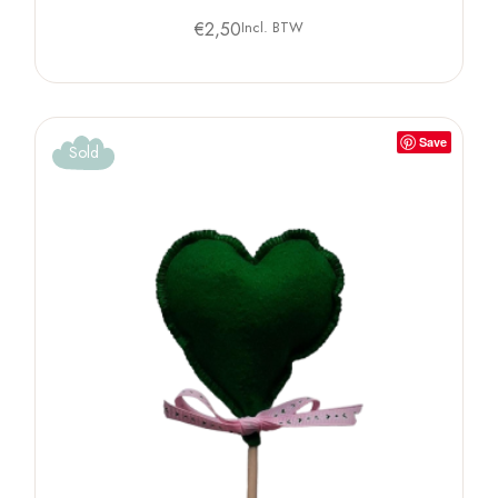
€
2,50
Incl. BTW
Save
Sold