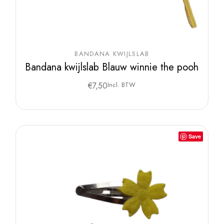
BANDANA KWIJLSLAB
Bandana kwijlslab Blauw winnie the pooh
€
7,50
Incl. BTW
Save