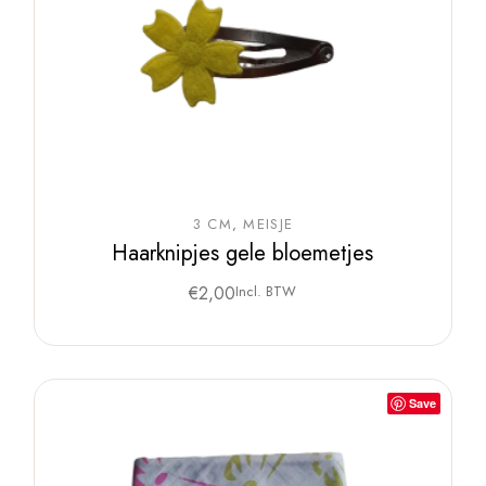
3 CM
MEISJE
Haarknipjes gele bloemetjes
€
2,00
Incl. BTW
Save