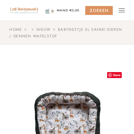
Skip
to
ZOEKEN
the
MAND
€
0,00
0
content
HOME
NIEUW
BABYNESTJE XL SAFARI DIEREN
/ DENNEN WAFELSTOF
Save