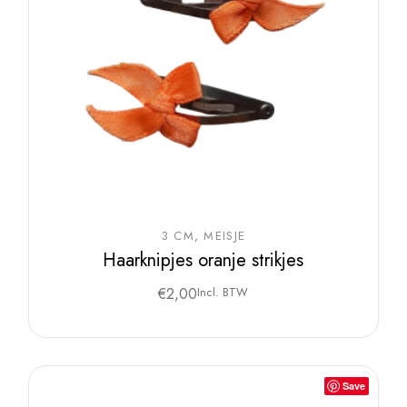
3 CM
MEISJE
Haarknipjes oranje strikjes
€
2,00
Incl. BTW
Save