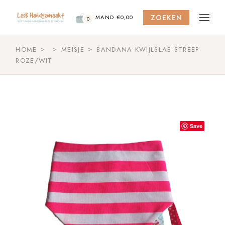
Skip
to
ZOEKEN
the
MAND
€
0,00
0
content
HOME
MEISJE
BANDANA KWIJLSLAB STREEP
ROZE/WIT
Save