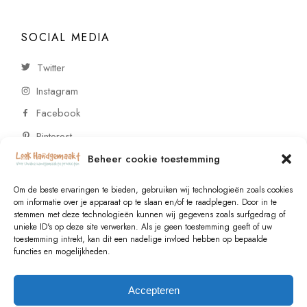
SOCIAL MEDIA
Twitter
Instagram
Facebook
Pinterest
Beheer cookie toestemming
CONTACT
Om de beste ervaringen te bieden, gebruiken wij technologieën zoals cookies
om informatie over je apparaat op te slaan en/of te raadplegen. Door in te
stemmen met deze technologieën kunnen wij gegevens zoals surfgedrag of
Vragen of wensen? Neem contact op!
unieke ID's op deze site verwerken. Als je geen toestemming geeft of uw
toestemming intrekt, kan dit een nadelige invloed hebben op bepaalde
+31 (0)6 229 021 29
functies en mogelijkheden.
info@lookhandgemaakt.nl
Accepteren