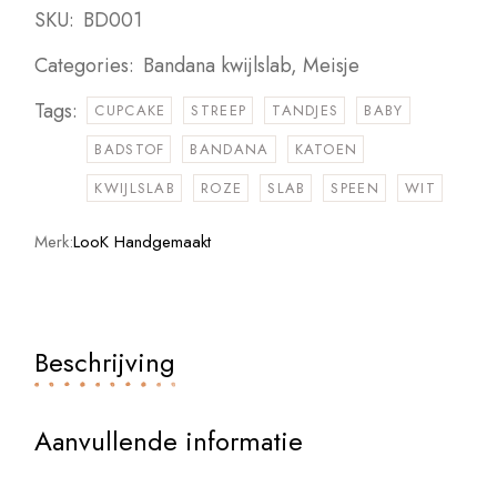
SKU:
BD001
Categories:
Bandana kwijlslab
,
Meisje
Tags:
CUPCAKE
STREEP
TANDJES
BABY
BADSTOF
BANDANA
KATOEN
KWIJLSLAB
ROZE
SLAB
SPEEN
WIT
Merk:
LooK Handgemaakt
Beschrijving
Aanvullende informatie