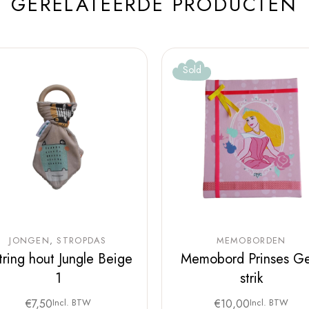
GERELATEERDE PRODUCTEN
Sold
JONGEN
STROPDAS
MEMOBORDEN
jtring hout Jungle Beige
Memobord Prinses Ge
1
strik
€
7,50
Incl. BTW
€
10,00
Incl. BTW