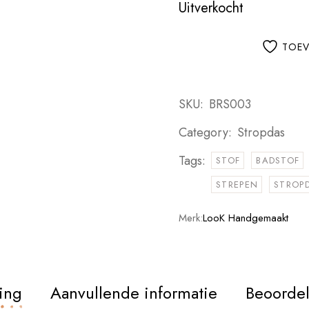
Uitverkocht
TOEV
SKU:
BRS003
Category:
Stropdas
Tags:
STOF
BADSTOF
STREPEN
STROP
Merk:
LooK Handgemaakt
ing
Aanvullende informatie
Beoordel