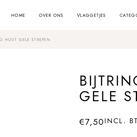
HOME
OVER ONS
VLAGGETJES
CATEG
NG HOUT GELE STREPEN
BIJTRI
GELE S
€
7,50
INCL. B