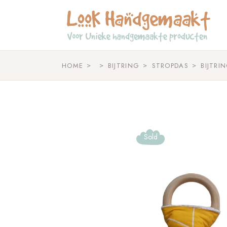
Skip
to
the
content
HOME
BIJTRING
STROPDAS
BIJTRI
Sold