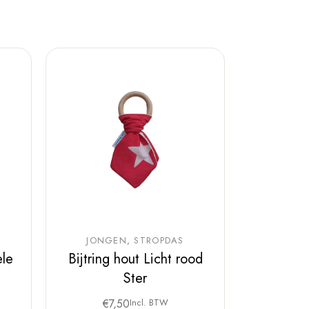
JONGEN
STROPDAS
le
Bijtring hout Licht rood
Ster
€
7,50
Incl. BTW