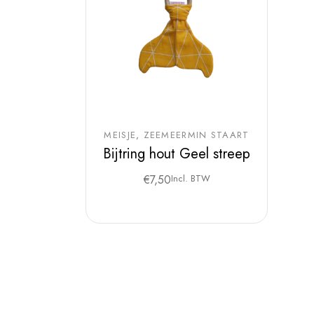
MEISJE
ZEEMEERMIN STAART
Bijtring hout Geel streep
€
7,50
Incl. BTW