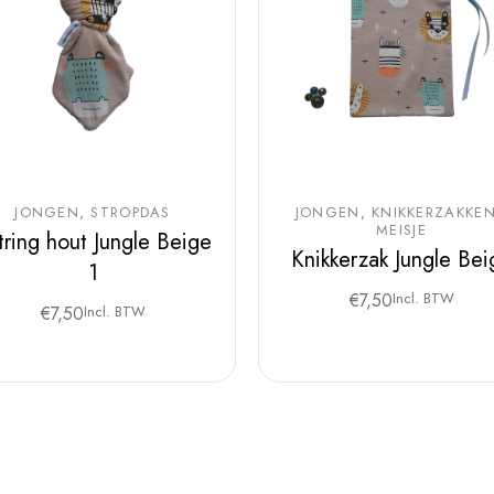
JONGEN
STROPDAS
JONGEN
KNIKKERZAKKE
MEISJE
jtring hout Jungle Beige
Knikkerzak Jungle Bei
1
€
7,50
Incl. BTW
€
7,50
Incl. BTW