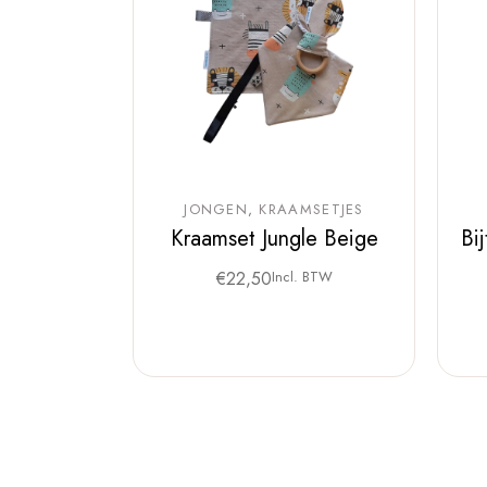
JONGEN
KRAAMSETJES
Kraamset Jungle Beige
Bi
€
22,50
Incl. BTW