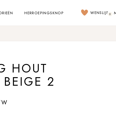
WENSLIJST
ORIEËN
HERROEPINGSKNOP
0
NG HOUT
 BEIGE 2
TW