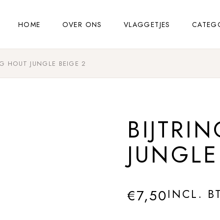
HOME
OVER ONS
VLAGGETJES
CATEG
NG HOUT JUNGLE BEIGE 2
BIJTRI
JUNGLE
€
7,50
INCL. B