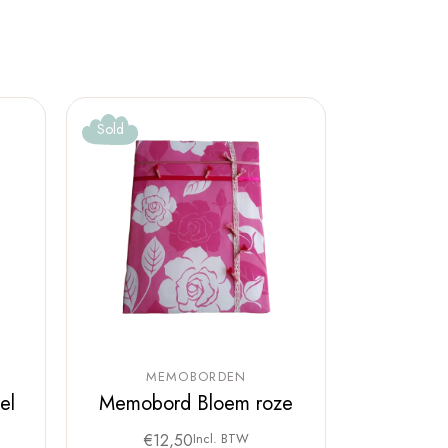
Sold
MEMOBORDEN
el
Memobord Bloem roze
€
12,50
Incl. BTW