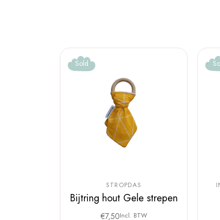
Sold
So
STROPDAS
Bijtring hout Gele strepen
€
7,50
Incl. BTW