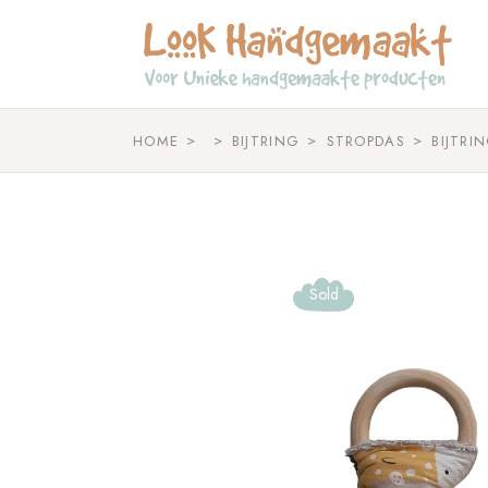
Skip
to
the
content
HOME
BIJTRING
STROPDAS
BIJTRI
Sold