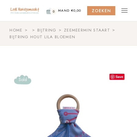
Skip
to
ZOEKEN
the
MAND
€
0,00
0
content
HOME
BIJTRING
ZEEMEERMIN STAART
BIJTRING HOUT LILA BLOEMEN
Save
Sold