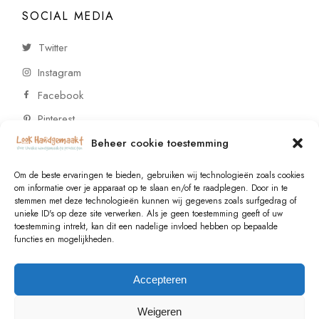
SOCIAL MEDIA
Twitter
Instagram
Facebook
Pinterest
Beheer cookie toestemming
CONTACT
Om de beste ervaringen te bieden, gebruiken wij technologieën zoals cookies
om informatie over je apparaat op te slaan en/of te raadplegen. Door in te
stemmen met deze technologieën kunnen wij gegevens zoals surfgedrag of
Vragen of wensen? Neem contact op!
unieke ID's op deze site verwerken. Als je geen toestemming geeft of uw
toestemming intrekt, kan dit een nadelige invloed hebben op bepaalde
+31 (0)6 229 021 29
functies en mogelijkheden.
info@lookhandgemaakt.nl
Accepteren
Weigeren