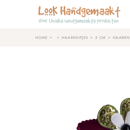
Skip
to
the
content
HOME
HAARKNIPJES
3 CM
HAARKN