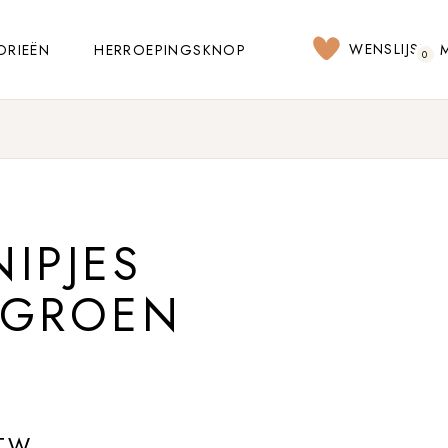
WENSLIJST
ORIEËN
HERROEPINGSKNOP
0
IPJES
 GROEN
BTW