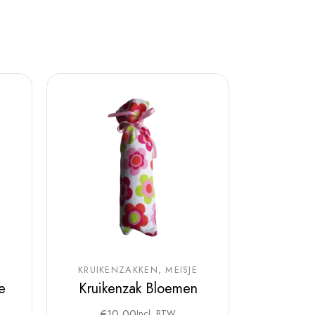
KRUIKENZAKKEN
MEISJE
e
Kruikenzak Bloemen
€
10,00
Incl. BTW