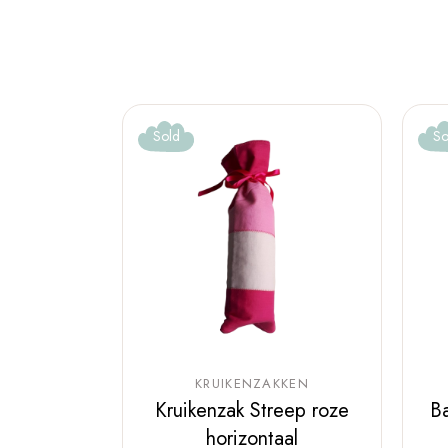
Sold
So
KRUIKENZAKKEN
Kruikenzak Streep roze
Ba
horizontaal