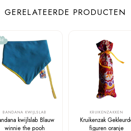
GERELATEERDE PRODUCTEN
ld
BANDANA KWIJLSLAB
KRUIKENZAKKEN
ndana kwijlslab Blauw
Kruikenzak Gekleurd
winnie the pooh
figuren oranje