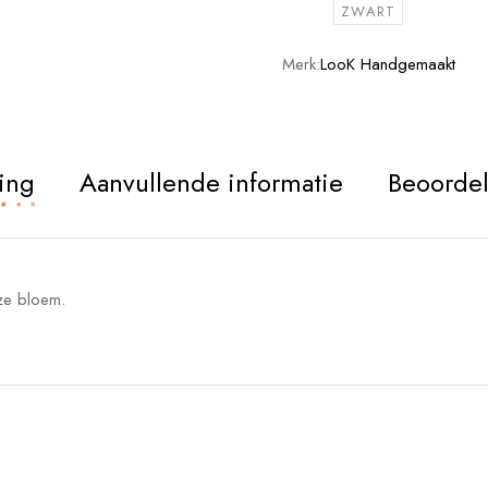
ZWART
Merk:
LooK Handgemaakt
ing
Aanvullende informatie
Beoordel
ze bloem.