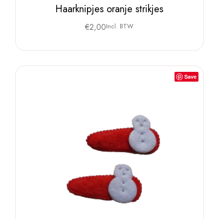
Haarknipjes oranje strikjes
€
2,00
Incl. BTW
Save