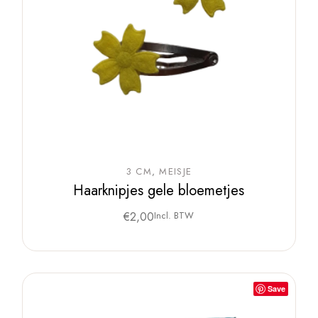
3 CM
MEISJE
Haarknipjes gele bloemetjes
€
2,00
Incl. BTW
Save