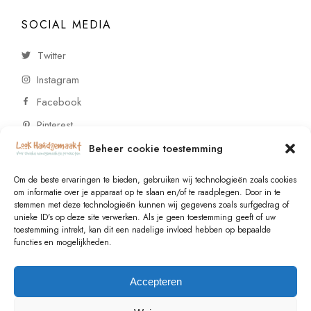
SOCIAL MEDIA
Twitter
Instagram
Facebook
Pinterest
Beheer cookie toestemming
CONTACT
Om de beste ervaringen te bieden, gebruiken wij technologieën zoals cookies
om informatie over je apparaat op te slaan en/of te raadplegen. Door in te
stemmen met deze technologieën kunnen wij gegevens zoals surfgedrag of
Vragen of wensen? Neem contact op!
unieke ID's op deze site verwerken. Als je geen toestemming geeft of uw
toestemming intrekt, kan dit een nadelige invloed hebben op bepaalde
+31 (0)6 229 021 29
functies en mogelijkheden.
info@lookhandgemaakt.nl
Accepteren