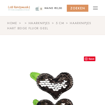
Skip
to
ZOEKEN
the
MAND
€
0,00
0
content
HOME
HAARKNIPJES
5 CM
HAARKNIPJES
HART BEIGE FLUOR GEEL
Save