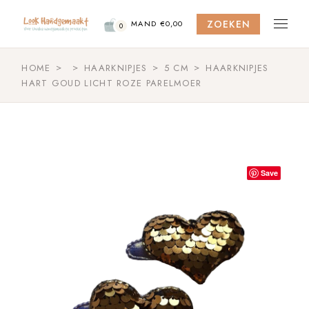
Skip
to
ZOEKEN
the
MAND
€
0,00
0
content
HOME
HAARKNIPJES
5 CM
HAARKNIPJES
HART GOUD LICHT ROZE PARELMOER
Save