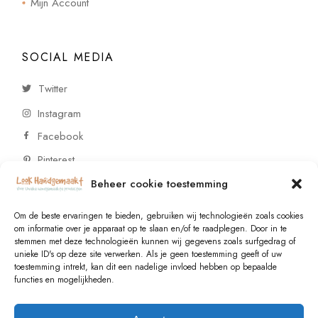
Mijn Account
SOCIAL MEDIA
Twitter
Instagram
Facebook
Pinterest
Beheer cookie toestemming
CONTACT
Om de beste ervaringen te bieden, gebruiken wij technologieën zoals cookies
om informatie over je apparaat op te slaan en/of te raadplegen. Door in te
stemmen met deze technologieën kunnen wij gegevens zoals surfgedrag of
Vragen of wensen? Neem contact op!
unieke ID's op deze site verwerken. Als je geen toestemming geeft of uw
toestemming intrekt, kan dit een nadelige invloed hebben op bepaalde
+31 (0)6 229 021 29
functies en mogelijkheden.
info@lookhandgemaakt.nl