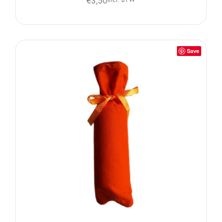
€
3,50
Save