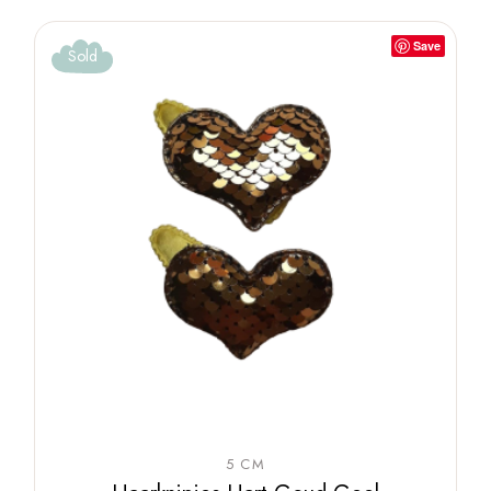
Save
Sold
5 CM