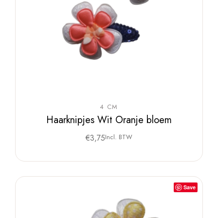
4 CM
Haarknipjes Wit Oranje bloem
€
3,75
Incl. BTW
Save