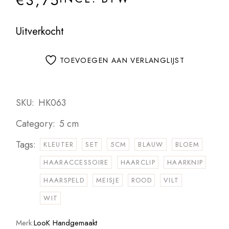
€
3,75
Uitverkocht
TOEVOEGEN AAN VERLANGLIJST
SKU:
HK063
Category:
5 cm
Tags:
KLEUTER
SET
5CM
BLAUW
BLOEM
HAARACCESSOIRE
HAARCLIP
HAARKNIP
HAARSPELD
MEISJE
ROOD
VILT
WIT
Merk:
LooK Handgemaakt