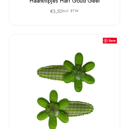
Haarknipjes Hart Goud Geel
€
3,50
Incl. BTW
Save