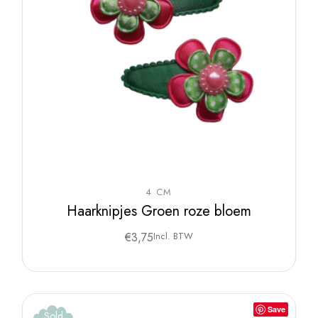
4 CM
Haarknipjes Groen roze bloem
€
3,75
Incl. BTW
Save
Sold