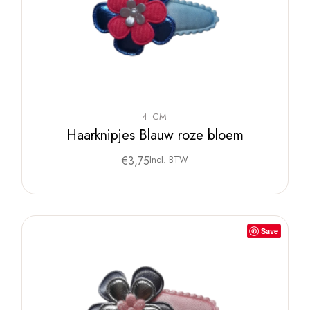
4 CM
Haarknipjes Blauw roze bloem
€
3,75
Incl. BTW
Save