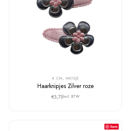
4 CM
MEISJE
Haarknipjes Zilver roze
€
3,75
Incl. BTW
Save