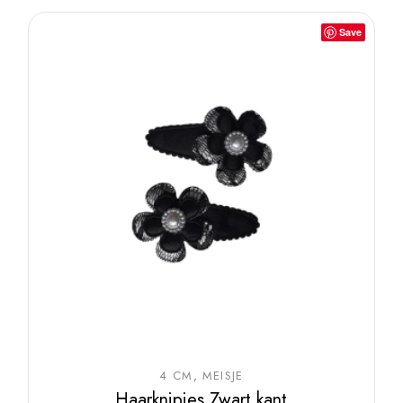
Save
4 CM
MEISJE
Haarknipjes Zwart kant