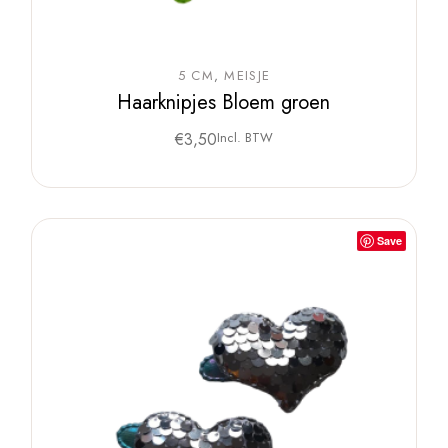
5 CM
MEISJE
Haarknipjes Bloem groen
€
3,50
Incl. BTW
Save