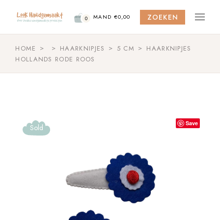
Skip
to
ZOEKEN
the
MAND
€
0,00
0
content
HOME
HAARKNIPJES
5 CM
HAARKNIPJES
HOLLANDS RODE ROOS
Save
Sold