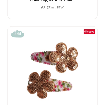
€
3,75
Incl. BTW
Save
Sold