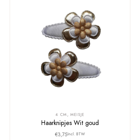
4 CM
MEISJE
Haarknipjes Wit goud
€
3,75
Incl. BTW