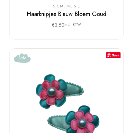
5 CM
MEISJE
Haarknipjes Blauw Bloem Goud
€
3,50
Incl. BTW
Save
Sold