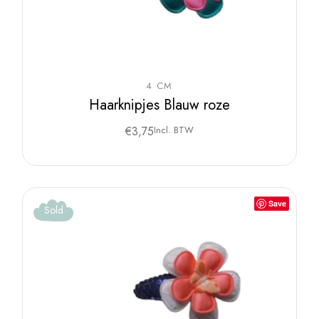
4 CM
Haarknipjes Blauw roze
€
3,75
Incl. BTW
Save
Sold