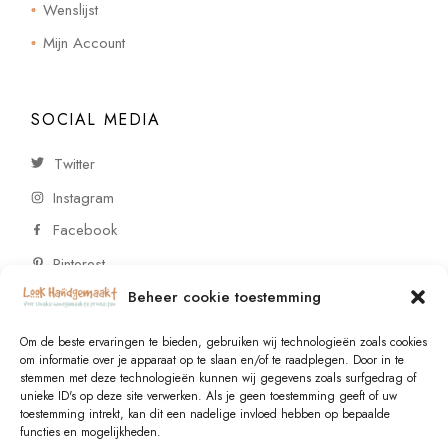
Wenslijst
Mijn Account
SOCIAL MEDIA
Twitter
Instagram
Facebook
Pinterest
Beheer cookie toestemming
CONTACT
Om de beste ervaringen te bieden, gebruiken wij technologieën zoals cookies
om informatie over je apparaat op te slaan en/of te raadplegen. Door in te
stemmen met deze technologieën kunnen wij gegevens zoals surfgedrag of
Vragen of wensen? Neem contact op!
unieke ID's op deze site verwerken. Als je geen toestemming geeft of uw
toestemming intrekt, kan dit een nadelige invloed hebben op bepaalde
+31 (0)6 229 021 29
functies en mogelijkheden.