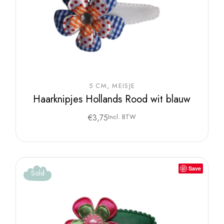
5 CM
MEISJE
Haarknipjes Hollands Rood wit blauw
€
3,75
Incl. BTW
Save
Sold