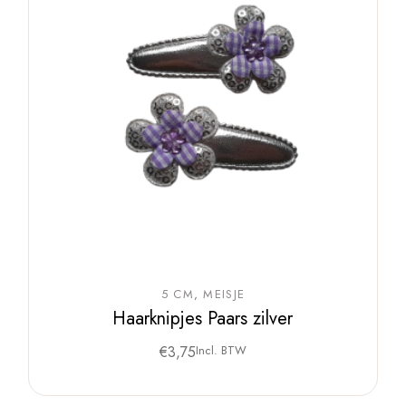
5 CM
MEISJE
Haarknipjes Paars zilver
€
3,75
Incl. BTW