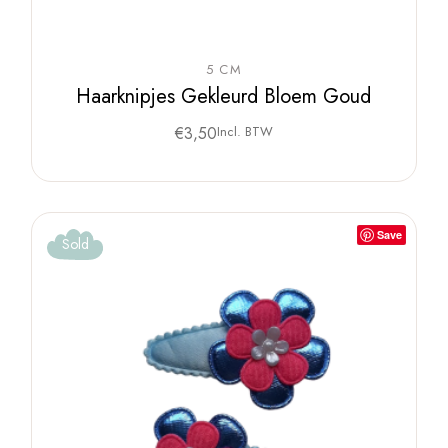
5 CM
Haarknipjes Gekleurd Bloem Goud
€
3,50
Incl. BTW
Save
Sold