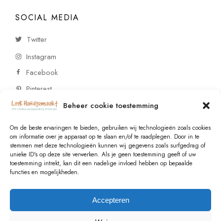
SOCIAL MEDIA
Twitter
Instagram
Facebook
Pinterest
Beheer cookie toestemming
CONTACT
Om de beste ervaringen te bieden, gebruiken wij technologieën zoals cookies
om informatie over je apparaat op te slaan en/of te raadplegen. Door in te
stemmen met deze technologieën kunnen wij gegevens zoals surfgedrag of
Vragen of wensen? Neem contact op!
unieke ID's op deze site verwerken. Als je geen toestemming geeft of uw
toestemming intrekt, kan dit een nadelige invloed hebben op bepaalde
+31 (0)6 229 021 29
functies en mogelijkheden.
info@lookhandgemaakt.nl
Accepteren