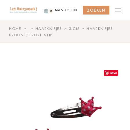
Skip
to
ZOEKEN
the
MAND
€
0,00
0
content
HOME
HAARKNIPJES
3 CM
HAARKNIPJES
KROONTJE ROZE STIP
Save