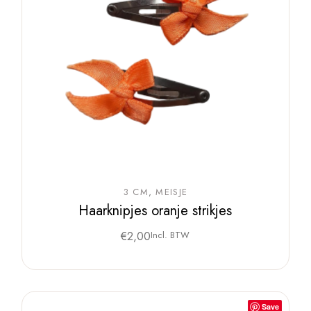
3 CM
MEISJE
Haarknipjes oranje strikjes
€
2,00
Incl. BTW
Save