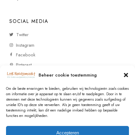
SOCIAL MEDIA
Twitter
Instagram
Facebook
Pinterest
Beheer cookie toestemming
CONTACT
Om de beste ervaringen te bieden, gebruiken wij technologieën zoals cookies
om informatie over je apparaat op te slaan en/of te raadplegen. Door in te
stemmen met deze technologieën kunnen wij gegevens zoals surfgedrag of
Vragen of wensen? Neem contact op!
unieke ID's op deze site verwerken. Als je geen toestemming geeft of uw
toestemming intrekt, kan dit een nadelige invloed hebben op bepaalde
+31 (0)6 229 021 29
functies en mogelijkheden.
info@lookhandgemaakt.nl
Accepteren