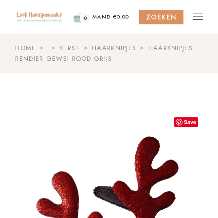
Skip
to
ZOEKEN
the
MAND
€
0,00
0
content
HOME
KERST
HAARKNIPJES
HAARKNIPJES
RENDIER GEWEI ROOD GRIJS
Save