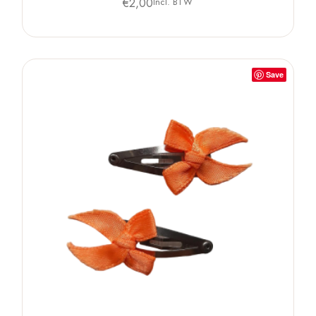
€
2,00
Incl. BTW
Save