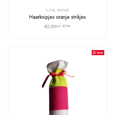
3 CM
MEISJE
Haarknipjes oranje strikjes
€
2,00
Incl. BTW
Save