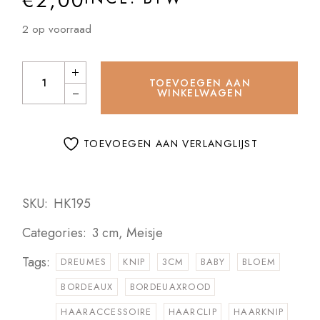
€
2,00
2 op voorraad
Haarknipjes Suède bloem Bordeaux rood quantity
TOEVOEGEN AAN
WINKELWAGEN
TOEVOEGEN AAN VERLANGLIJST
SKU:
HK195
Categories:
3 cm
,
Meisje
Tags:
DREUMES
KNIP
3CM
BABY
BLOEM
BORDEAUX
BORDEUAXROOD
HAARACCESSOIRE
HAARCLIP
HAARKNIP