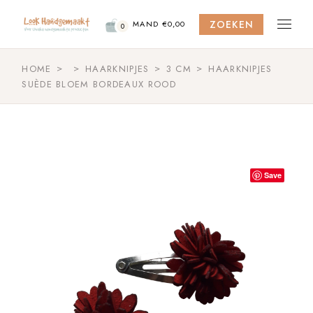
Skip
to
ZOEKEN
the
MAND
€
0,00
0
content
HOME
HAARKNIPJES
3 CM
HAARKNIPJES
SUÈDE BLOEM BORDEAUX ROOD
Save