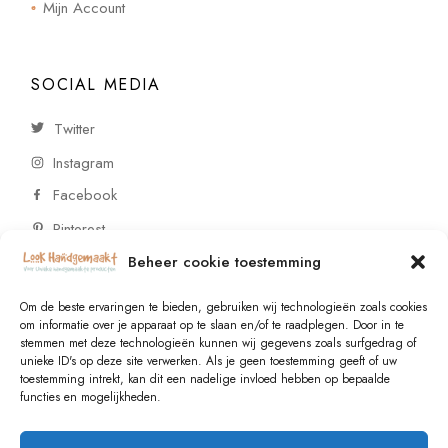
Mijn Account
SOCIAL MEDIA
Twitter
Instagram
Facebook
Pinterest
Beheer cookie toestemming
CONTACT
Om de beste ervaringen te bieden, gebruiken wij technologieën zoals cookies
om informatie over je apparaat op te slaan en/of te raadplegen. Door in te
stemmen met deze technologieën kunnen wij gegevens zoals surfgedrag of
Vragen of wensen? Neem contact op!
unieke ID's op deze site verwerken. Als je geen toestemming geeft of uw
toestemming intrekt, kan dit een nadelige invloed hebben op bepaalde
+31 (0)6 229 021 29
functies en mogelijkheden.
info@lookhandgemaakt.nl