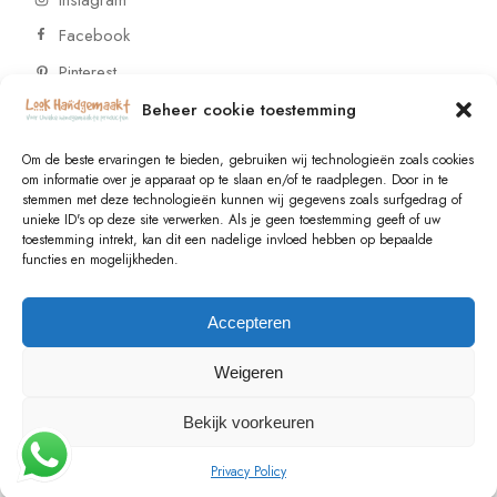
Facebook
Pinterest
Beheer cookie toestemming
CONTACT
Om de beste ervaringen te bieden, gebruiken wij technologieën zoals cookies
om informatie over je apparaat op te slaan en/of te raadplegen. Door in te
stemmen met deze technologieën kunnen wij gegevens zoals surfgedrag of
Vragen of wensen? Neem contact op!
unieke ID's op deze site verwerken. Als je geen toestemming geeft of uw
toestemming intrekt, kan dit een nadelige invloed hebben op bepaalde
+31 (0)6 229 021 29
functies en mogelijkheden.
info@lookhandgemaakt.nl
Accepteren
Weigeren
Bekijk voorkeuren
© 2023
Valk Systems
, All Rights Reserved
Privacy Policy