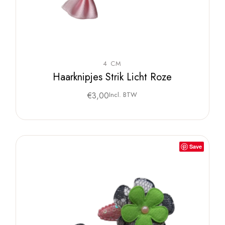
4 CM
Haarknipjes Strik Licht Roze
€
3,00
Incl. BTW
Save