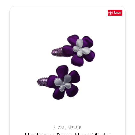
Save
4 CM
MEISJE