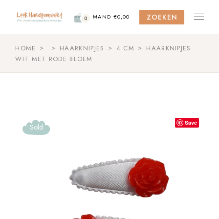
Skip
to
ZOEKEN
the
MAND
€
0,00
0
content
HOME
HAARKNIPJES
4 CM
HAARKNIPJES
WIT MET RODE BLOEM
Save
Sold