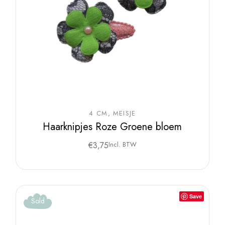
4 CM
MEISJE
Haarknipjes Roze Groene bloem
€
3,75
Incl. BTW
Save
Sold