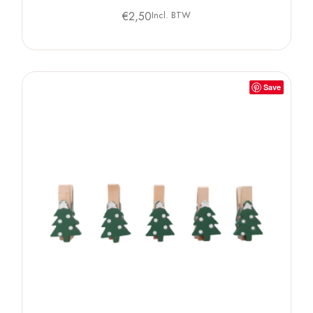
€
2,50
Incl. BTW
Save