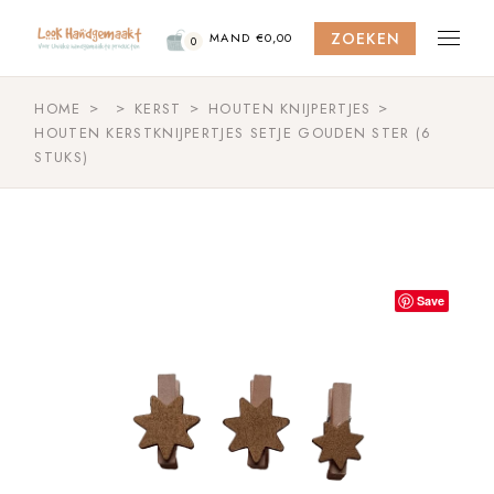
Skip
to
ZOEKEN
the
MAND
€
0,00
0
content
HOME
KERST
HOUTEN KNIJPERTJES
HOUTEN KERSTKNIJPERTJES SETJE GOUDEN STER (6
STUKS)
Save