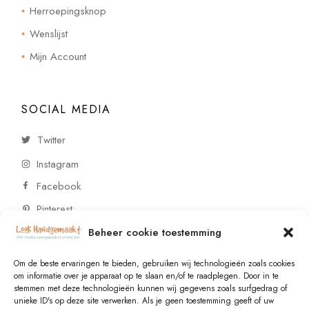
Herroepingsknop
Wenslijst
Mijn Account
SOCIAL MEDIA
Twitter
Instagram
Facebook
Pinterest
Beheer cookie toestemming
CONTACT
Om de beste ervaringen te bieden, gebruiken wij technologieën zoals cookies
om informatie over je apparaat op te slaan en/of te raadplegen. Door in te
stemmen met deze technologieën kunnen wij gegevens zoals surfgedrag of
Vragen of wensen? Neem contact op!
unieke ID's op deze site verwerken. Als je geen toestemming geeft of uw