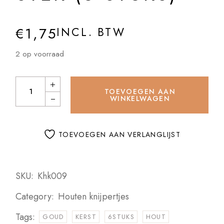
€
1,75
INCL. BTW
2 op voorraad
Houten kerstknijpertjes Setje Gouden ster (6 stuks) quantity
TOEVOEGEN AAN
WINKELWAGEN
TOEVOEGEN AAN VERLANGLIJST
SKU:
Khk009
Category:
Houten knijpertjes
Tags:
GOUD
KERST
6STUKS
HOUT