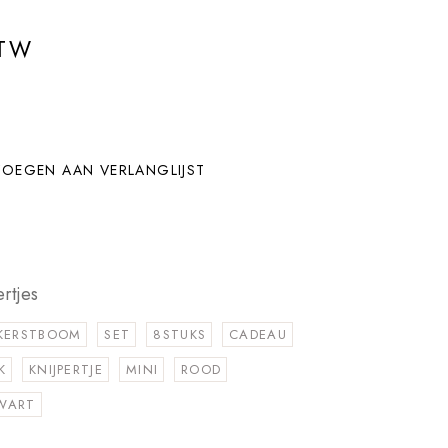
BTW
OEGEN AAN VERLANGLIJST
rtjes
KERSTBOOM
SET
8STUKS
CADEAU
K
KNIJPERTJE
MINI
ROOD
WART