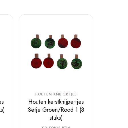
HOUTEN KNIJPERTJES
es
Houten kerstknijpertjes
s)
Setje Groen/Rood 1 (8
stuks)
Incl. BTW