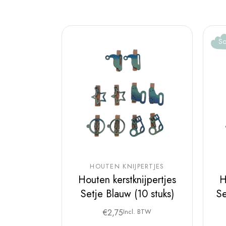
So
HOUTEN KNIJPERTJES
Houten kerstknijpertjes
H
Setje Blauw (10 stuks)
Se
€
2,75
Incl. BTW