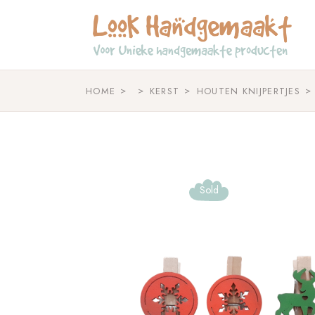
Skip
to
the
content
HOME
KERST
HOUTEN KNIJPERTJES
Sold