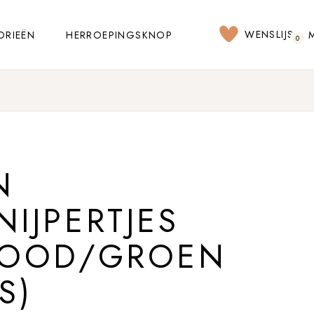
WENSLIJST
ORIEËN
HERROEPINGSKNOP
0
N
NIJPERTJES
 ROOD/GROEN
S)