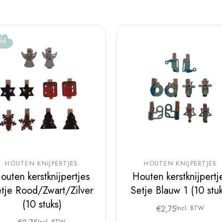
ld
HOUTEN KNIJPERTJES
HOUTEN KNIJPERTJES
outen kerstknijpertjes
Houten kerstknijpertj
tje Rood/Zwart/Zilver
Setje Blauw 1 (10 stuk
(10 stuks)
€
2,75
Incl. BTW
Incl. BTW