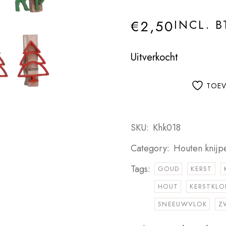
€
2,50
INCL. 
Uitverkocht
TOEV
SKU:
Khk018
Category:
Houten knijpe
Tags:
GOUD
KERST
HOUT
KERSTKLO
SNEEUWVLOK
Z