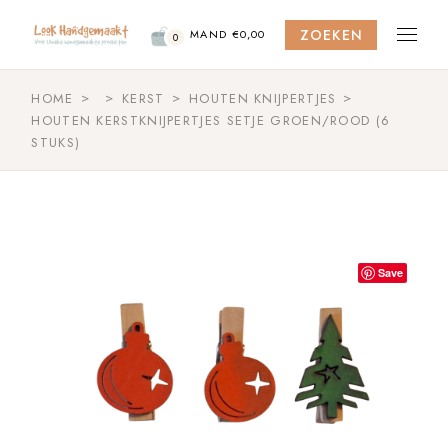
Skip
to
ZOEKEN
the
MAND
€
0,00
0
content
HOME
KERST
HOUTEN KNIJPERTJES
HOUTEN KERSTKNIJPERTJES SETJE GROEN/ROOD (6
STUKS)
Save