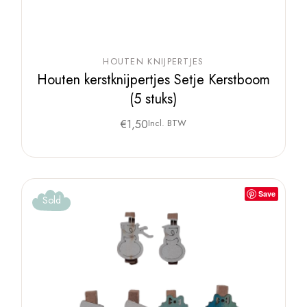
HOUTEN KNIJPERTJES
Houten kerstknijpertjes Setje Kerstboom
(5 stuks)
€
1,50
Incl. BTW
Save
Sold