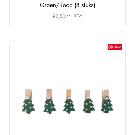
Groen/Rood (8 stuks)
€
2,50
Incl. BTW
Save