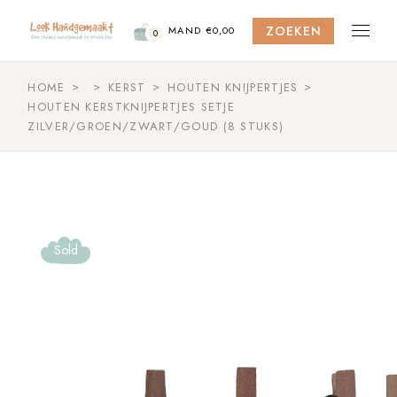
Skip
to
ZOEKEN
the
MAND
€
0,00
0
content
HOME
KERST
HOUTEN KNIJPERTJES
HOUTEN KERSTKNIJPERTJES SETJE
ZILVER/GROEN/ZWART/GOUD (8 STUKS)
Sold