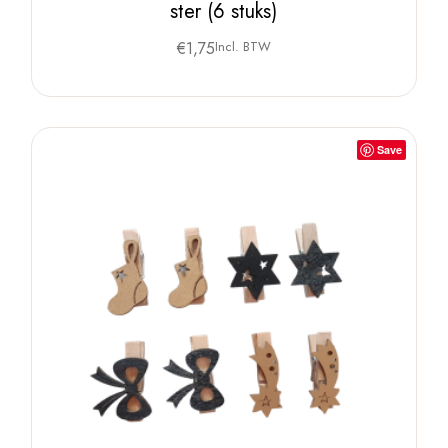
ster (6 stuks)
€
1,75
Incl. BTW
Save