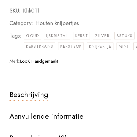
SKU:
Khk011
Category:
Houten knijpertjes
Tags:
GOUD
IJSKRISTAL
KERST
ZILVER
8STUKS
KERSTKRANS
KERSTSOK
KNIJPERTJE
MINI
Merk:
LooK Handgemaakt
Beschrijving
Aanvullende informatie