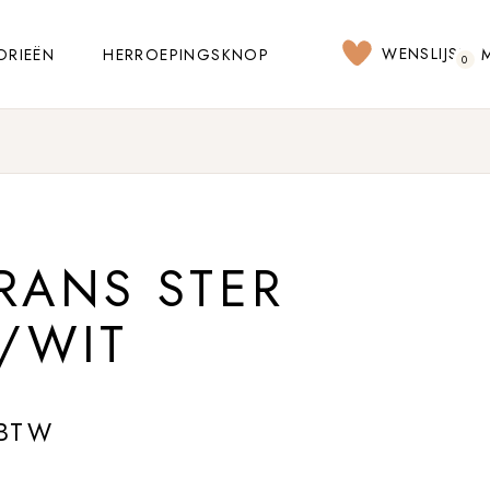
WENSLIJST
ORIEËN
HERROEPINGSKNOP
0
RANS STER
/WIT
 BTW