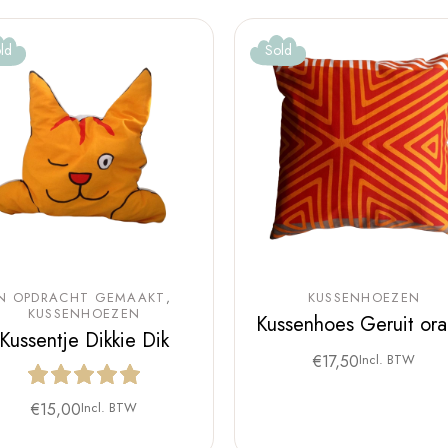
ld
Sold
IN OPDRACHT GEMAAKT
KUSSENHOEZEN
KUSSENHOEZEN
Kussenhoes Geruit ora
Kussentje Dikkie Dik
€
17,50
Incl. BTW
€
15,00
Incl. BTW