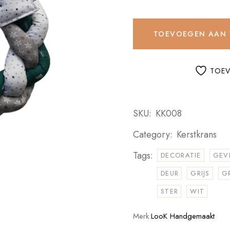
TOEVOEGEN AAN
TOEV
SKU:
KK008
Category:
Kerstkrans
Tags:
DECORATIE
GEV
DEUR
GRIJS
G
STER
WIT
Merk:
LooK Handgemaakt