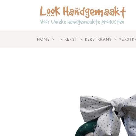
Skip
to
the
content
HOME
KERST
KERSTKRANS
KERSTK