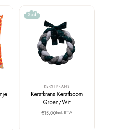
Sold
KERSTKRANS
nje
Kerstkrans Kerstboom
Groen/Wit
€
15,00
Incl. BTW