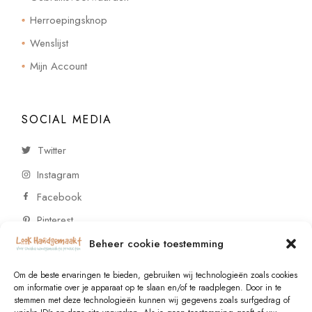
Herroepingsknop
Wenslijst
Mijn Account
SOCIAL MEDIA
Twitter
Instagram
Facebook
Pinterest
Beheer cookie toestemming
CONTACT
Om de beste ervaringen te bieden, gebruiken wij technologieën zoals cookies
om informatie over je apparaat op te slaan en/of te raadplegen. Door in te
stemmen met deze technologieën kunnen wij gegevens zoals surfgedrag of
Vragen of wensen? Neem contact op!