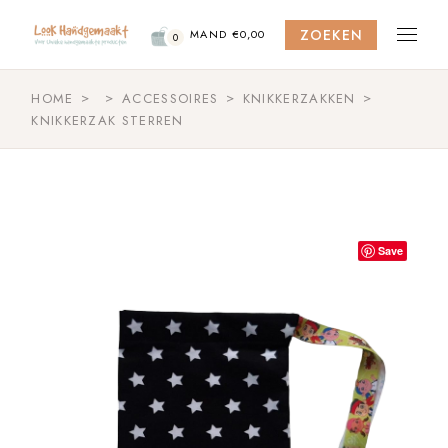
Skip
to
ZOEKEN
the
MAND
€
0,00
0
content
HOME
ACCESSOIRES
KNIKKERZAKKEN
KNIKKERZAK STERREN
Save