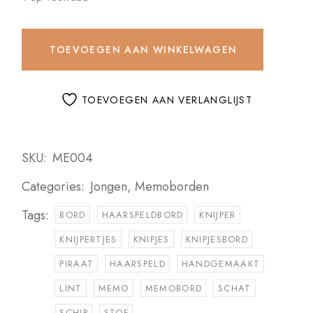
TOEVOEGEN AAN WINKELWAGEN
TOEVOEGEN AAN VERLANGLIJST
SKU:
ME004
Categories:
Jongen
,
Memoborden
Tags:
BORD
HAARSPELDBORD
KNIJPER
KNIJPERTJES
KNIPJES
KNIPJESBORD
PIRAAT
HAARSPELD
HANDGEMAAKT
LINT
MEMO
MEMOBORD
SCHAT
SCHIP
STOF