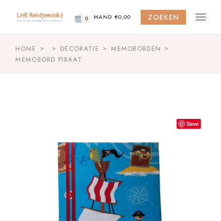
Skip
to
ZOEKEN
the
MAND
€
0,00
0
content
HOME
DECORATIE
MEMOBORDEN
MEMOBORD PIRAAT
Save