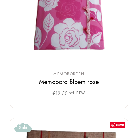
MEMOBORDEN
Memobord Bloem roze
€
12,50
Incl. BTW
Save
Sold