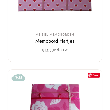
MEISJE
MEMOBORDEN
Memobord Hartjes
€
13,50
Incl. BTW
Save
Sold