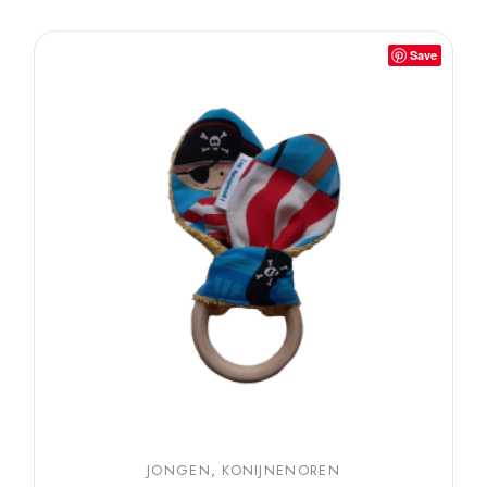
Save
JONGEN
KONIJNENOREN