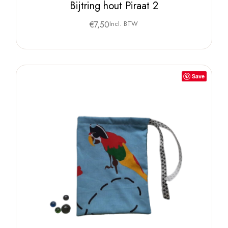
Bijtring hout Piraat 2
€
7,50
Incl. BTW
Save