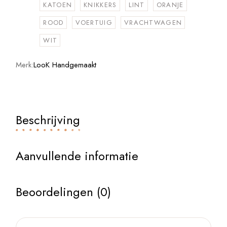
KATOEN
KNIKKERS
LINT
ORANJE
ROOD
VOERTUIG
VRACHTWAGEN
WIT
Merk:
LooK Handgemaakt
Beschrijving
Aanvullende informatie
Beoordelingen (0)