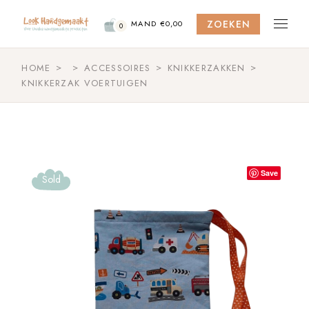
Skip
to
ZOEKEN
the
MAND
€
0,00
0
content
HOME
ACCESSOIRES
KNIKKERZAKKEN
KNIKKERZAK VOERTUIGEN
Save
Sold