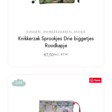
JONGEN
KNIKKERZAKKEN
MEISJE
Knikkerzak Sprookjes Drie biggetjes
Roodkapje
€
7,50
Incl. BTW
Save
Sold