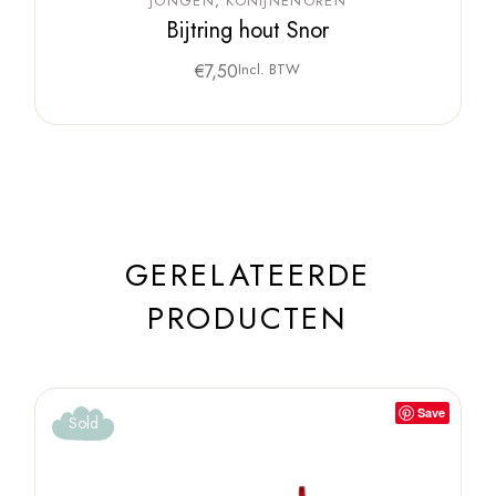
JONGEN
KONIJNENOREN
Bijtring hout Snor
€
7,50
Incl. BTW
GERELATEERDE
PRODUCTEN
Save
Sold