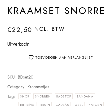
KRAAMSET SNORR
€
22,50
INCL. BTW
Uitverkocht
TOEVOEGEN AAN VERLANGLIJST
SKU:
BDset20
Category:
Kraamsetjes
Tags:
SNOR
SNORREN
BADSTOF
BANDANA
BIJTRING
BRUIN
CADEAU
GEEL
KATOEN