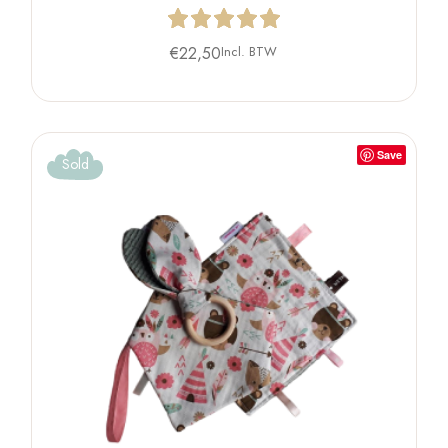
€
22,50
Incl. BTW
Save
Sold