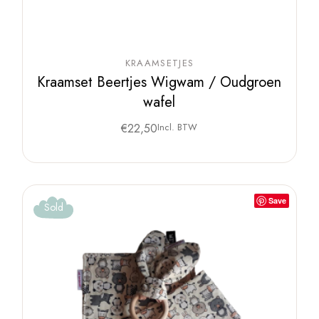
KRAAMSETJES
Kraamset Beertjes Wigwam / Oudgroen
wafel
€
22,50
Incl. BTW
Save
Sold