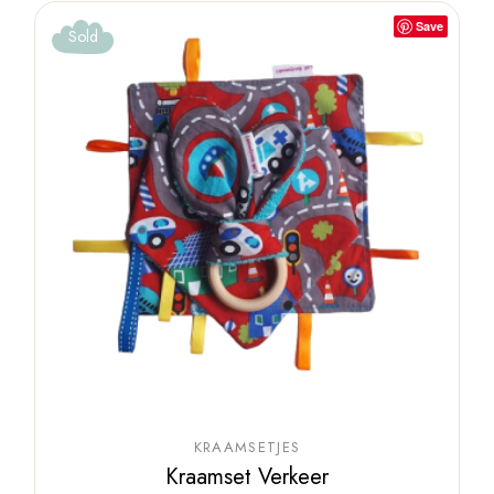
Save
Sold
KRAAMSETJES
Kraamset Verkeer