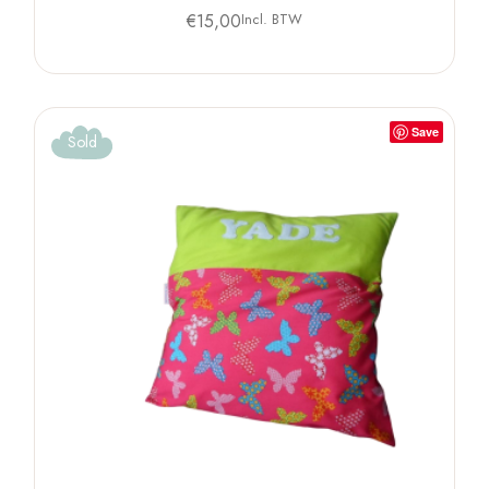
€
15,00
Incl. BTW
Save
Sold