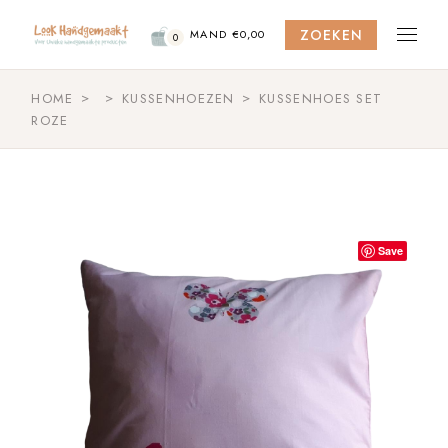
Skip
to
ZOEKEN
the
MAND
€
0,00
0
content
HOME
KUSSENHOEZEN
KUSSENHOES SET
ROZE
Save