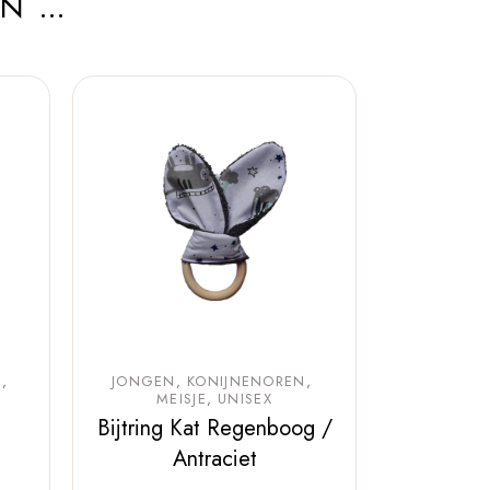
AN …
N
JONGEN
KONIJNENOREN
MEISJE
UNISEX
Bijtring Kat Regenboog /
Antraciet