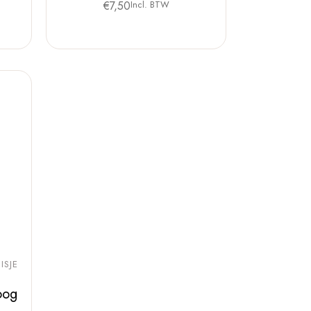
€
7,50
Incl. BTW
ISJE
oog