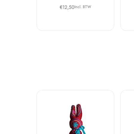
€
12,50
Incl. BTW