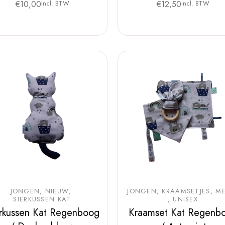
€
10,00
Incl. BTW
€
12,50
Incl. BTW
JONGEN
NIEUW
JONGEN
KRAAMSETJES
ME
SIERKUSSEN KAT
UNISEX
rkussen Kat Regenboog
Kraamset Kat Regenb