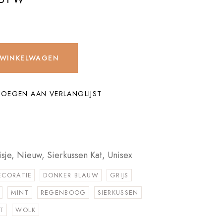
 WINKELWAGEN
OEGEN AAN VERLANGLIJST
sje
,
Nieuw
,
Sierkussen Kat
,
Unisex
ECORATIE
DONKER BLAUW
GRIJS
MINT
REGENBOOG
SIERKUSSEN
T
WOLK