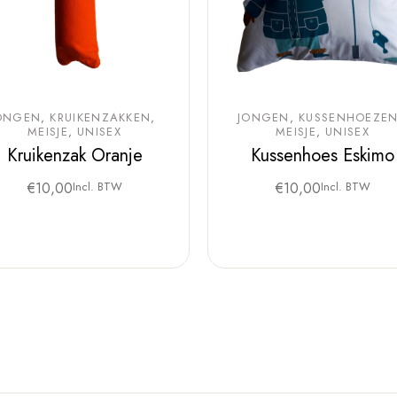
ONGEN
KRUIKENZAKKEN
JONGEN
KUSSENHOEZE
MEISJE
UNISEX
MEISJE
UNISEX
Kruikenzak Oranje
Kussenhoes Eskimo
€
10,00
Incl. BTW
€
10,00
Incl. BTW