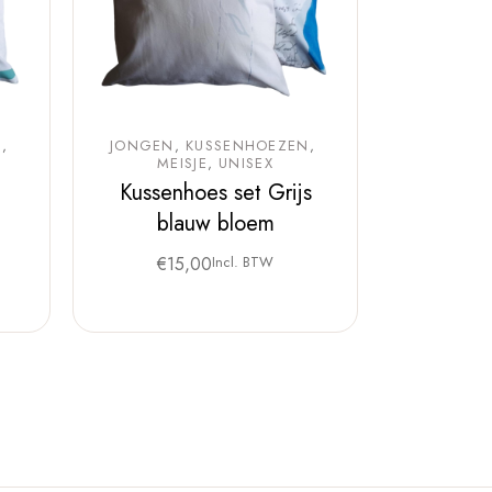
N
JONGEN
KUSSENHOEZEN
MEISJE
UNISEX
Kussenhoes set Grijs
blauw bloem
€
15,00
Incl. BTW