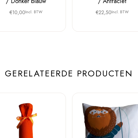
/ Donker blauw
/ Antraciet
€
10,00
Incl. BTW
€
22,50
Incl. BTW
GERELATEERDE PRODUCTEN