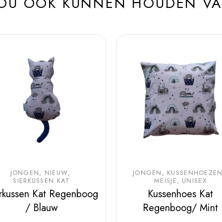
ZOU OOK KUNNEN HOUDEN V
JONGEN
NIEUW
JONGEN
KUSSENHOEZE
SIERKUSSEN KAT
MEISJE
UNISEX
rkussen Kat Regenboog
Kussenhoes Kat
/ Blauw
Regenboog/ Mint