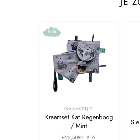
JE 
Sold
KRAAMSETJES
Kraamset Kat Regenboog
Sie
/ Mint
€
22,50
Incl. BTW