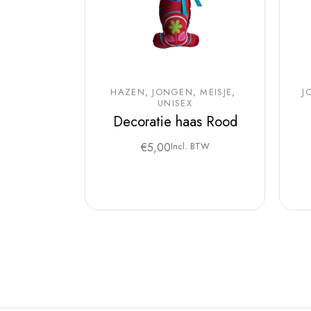
HAZEN
JONGEN
MEISJE
J
UNISEX
Decoratie haas Rood
€
5,00
Incl. BTW