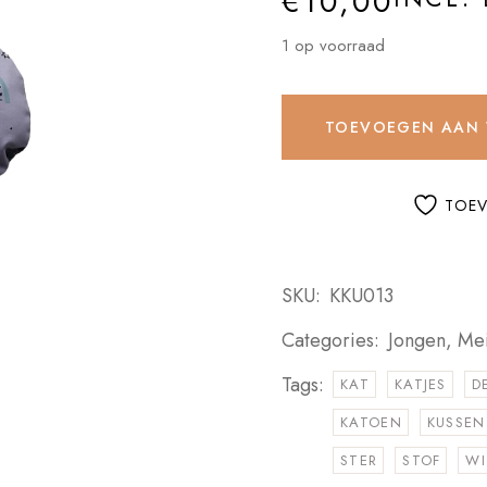
€
10,00
1 op voorraad
TOEVOEGEN AAN
TOEV
SKU:
KKU013
Categories:
Jongen
,
Mei
Tags:
KAT
KATJES
D
KATOEN
KUSSEN
STER
STOF
WI