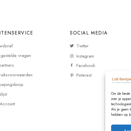
NTENSERVICE
SOCIAL MEDIA
wsbrief
Twitter
 gestelde vragen
Instagram
partners
Facebook
uiksvoorwaarden
Pinterest
oepingsknop
ijst
Om de beste 
over je appa
 Account
technologieë
Als je geen 
hebben op be